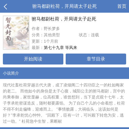
驸马都尉杜荷，开局请太子赴死
首页
驸马都尉杜荷，开局请太子赴死
作者：野长梦多
分类：其他类型
状态：连载
更新：1个月前
最新：
第七十九章 等风来
开始阅读
章节目录
小说简介
现代社畜杜荷穿越古代大唐，成了凌烟阁二十四功臣之一的杜如晦家
的老二。 而他如今的身份是太子心腹，城阳公主的驸马都尉，宫中的
尚乘奉御，家世显赫，位高权重，谁曾想到，当下是贞观十七年，太
子李承乾密谋造反，随时都要露馅。 为了自己个儿的小命着想，杜荷
不得不剑走偏锋，迎难而上。 “事情败露，大祸临头，这该如何是
好？”李承乾忧心忡忡。 “回殿下，臣有一计，可叫殿下转危为安，逃
过一劫。” 杜荷急中生智，果断献