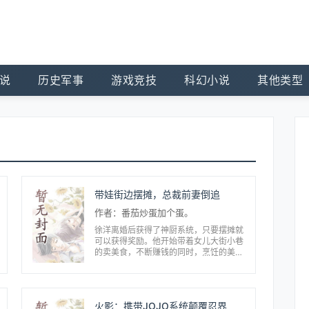
说
历史军事
游戏竞技
科幻小说
其他类型
带娃街边摆摊，总裁前妻倒追
作者：番茄炒蛋加个蛋。
徐洋离婚后获得了神厨系统，只要摆摊就
可以获得奖励。他开始带着女儿大街小巷
的卖美食，不断赚钱的同时，烹饪的美食
更是被路人狂追几条街！这个时候，前妻
突然找上门，希望和徐洋复合。“离婚不
是你提的？现在又来求...
火影：携带JOJO系统颠覆忍界