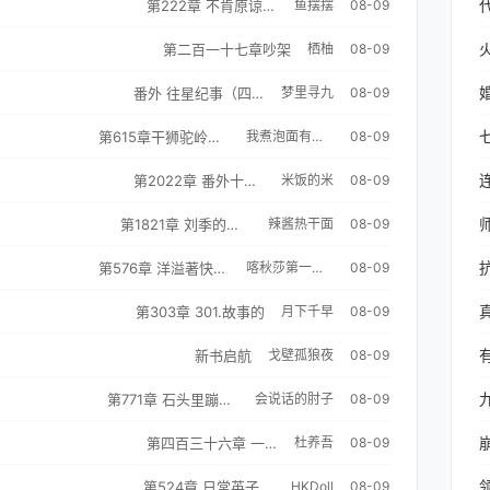
第222章 不肯原谅朕吗？
鱼摆摆
08-09
第二百一十七章吵架
栖柚
08-09
番外 往星纪事（四）
梦里寻九
08-09
第615章干狮驼岭三妖
我煮泡面有一手
08-09
第2022章 番外十八:团圆年（二）
米饭的米
08-09
第1821章 刘季的心思
辣酱热干面
08-09
第576章 洋溢著快活氛围的军列
喀秋莎第一可爱
08-09
第303章 301.故事的
月下千早
08-09
新书启航
戈壁孤狼夜
08-09
第771章 石头里蹦出来的
会说话的肘子
08-09
第四百三十六章 一人独斗两大仙庭天宰
杜养吾
08-09
第524章 日常英子：「我一定会把柳智敏踩在脚下！」
HKDoll
08-09