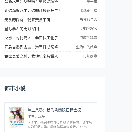
公路求生：从摇摇车到移动城堡
一尘半世
让你海岛求生，你却让校花狂生？
玫瑰花与猫
美食的俘虏：畅游美食宇宙
书荒那个人
星际暴君的无限军团
利少爷ON
火影：对比鸣人，雏田快黑化了！
海底的秘密
开局自然系震震，海军终成巅峰！
生活中的咸鱼
吞噬贪婪之神，我转职宝藏猎人
再续前缘
都市小说
重生八零：我的毛熊媳妇超会撩
作者：玩帝
上辈子，他因虚荣错过洋媳妇喀秋莎，娶了败
家娘们杨丽华，最终落得凄惨晚景。如今，他
决心改写命运，迎娶美丽善良的熊国姑娘，抢