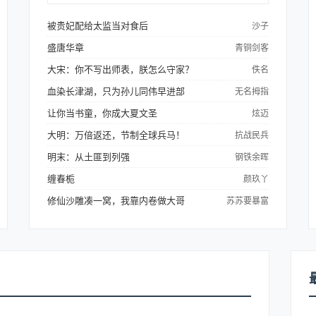
侄女的心声，得知高春花不仅是重生的，还有
寻宝系统。高娇娇果断选择抱大腿，结果发
被贵妃配给太监当对食后
沙子
现...
盛唐华章
青铜剑客
大宋：你不写出师表，朕怎么守家？
佚名
血染长津湖，只为孙儿同伟早进部
无名拇指
让你当书童，你成大夏文圣
炫迈
大明：万倍返还，节制全球兵马！
抗战民兵
明末：从土匪到列强
钢铁余晖
缠春栀
颜玖丫
修仙沙雕凑一窝，我靠内卷做大哥
苏苏要暴富