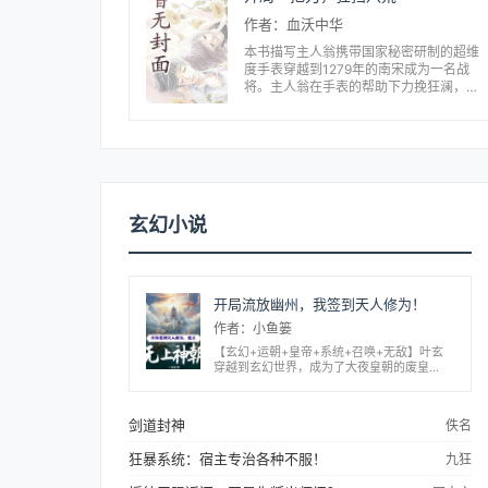
作者：血沃中华
本书描写主人翁携带国家秘密研制的超维
度手表穿越到1279年的南宋成为一名战
将。主人翁在手表的帮助下力挽狂澜，逆
转崖山海战局势大胜元军，却因为穿越者
和当朝者的认知不同和携带的神级装备被
怀疑、排挤，被迫赋...
玄幻小说
开局流放幽州，我签到天人修为！
作者：小鱼篓
【玄幻+运朝+皇帝+系统+召唤+无敌】叶玄
穿越到玄幻世界，成为了大夜皇朝的废皇
子……更糟糕的是，又被发配到幽州苦寒之
地！简直就是天崩开局啊！好在伴随而来的，
无上神朝召唤系统激活成功！“叮！恭喜宿主
剑道封神
佚名
获得...
狂暴系统：宿主专治各种不服！
九狂