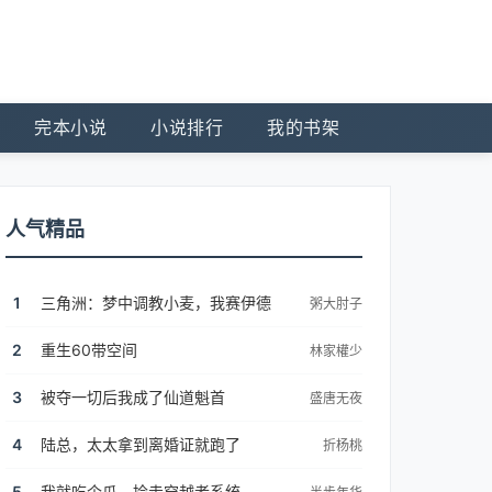
完本小说
小说排行
我的书架
人气精品
1
三角洲：梦中调教小麦，我赛伊德
粥大肘子
2
重生60带空间
林家權少
3
被夺一切后我成了仙道魁首
盛唐无夜
4
陆总，太太拿到离婚证就跑了
折杨桃
5
我就吃个瓜，捡走穿越者系统