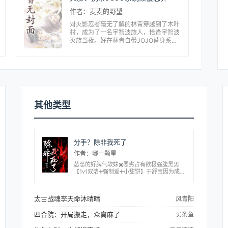
作者：麦麦的野望
对火影忍者毫无了解的林青穿越到了木叶
村，成为了一名宇智波族人，恰逢宇智波
灭族当夜。好在林青自带JOJO替身系
统：比体术？白金之星！比远程？天气预
报！比速度？天堂制造！一个个强大的替
身出现在林青身后，可...
其他类型
分手？除非我死了
作者：哪一颗星
怂怂的好脾气软妹✖️恶劣占有欲极强腹黑男
【1v1双洁➕强制爱➕小甜饼】于舒宝因为成绩
差，被班主任分到了和年级第一的陈津南坐。
可这人性格恶劣，还特别爱戏弄她。陈津南总
是以这样的口吻让于舒宝帮他做事，不限...
太古战魂李天命沐晴晴
风青阳
四合院：开局搬走，众禽麻了
买条鱼