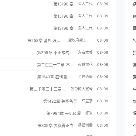
第13196 章
鱼人二代
08-09
第13196 章
鱼人二代
08-09
第13196 章
鱼人二代
08-09
第258章 番外 没能回到过去的结局 2
爱吃麻辣韭菜的端木安
08-09
第295章 不正常的香气
左右本尊
08-09
第二百三十二章 不能让这种感情影响她的工作状态
火球银花
08-09
第1640章 画饼蛊心卡的效果
半世逍遥
08-09
第二千零三十三章 为天人师，灭佛之人
勤劳的大蜜蜂
08-09
第1422章 关怀备至
红豆茶
08-09
第7984章 去见风曜
虾米
08-09
第309章 要赢得正当
扬猫懒懒
08-09