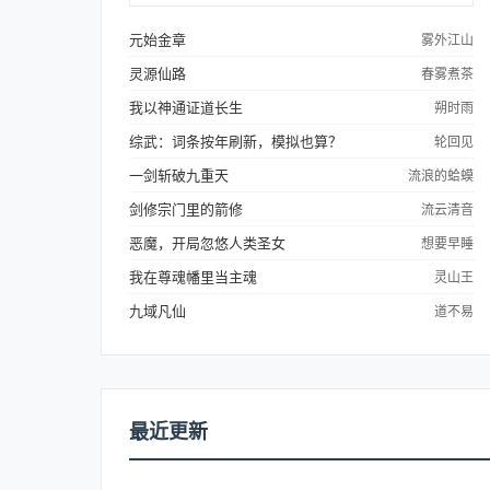
密。小时候他被五色马撞过，之后脑子里便会
出现一些莫名其妙的信息！【今夜子时，月牙
元始金章
雾外江山
湖...
灵源仙路
春雾煮茶
我以神通证道长生
朔时雨
综武：词条按年刷新，模拟也算？
轮回见
一剑斩破九重天
流浪的蛤蟆
剑修宗门里的箭修
流云清音
恶魔，开局忽悠人类圣女
想要早睡
我在尊魂幡里当主魂
灵山王
九域凡仙
道不易
最近更新