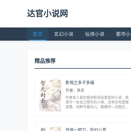
达官小说网
首页
玄幻小说
仙侠小说
都市小
精品推荐
影视之多子多福
作者：佚名
作者本人喜欢看综影视这类型的小说，就
想写一些自己想写的人物，没有任何逻辑
思路，纯粹写着玩儿。甄嬛传—沈眉庄
（完）终极笔记—原创（完）甄嬛传—方
淳意（完）甄嬛传—李静言（完）父母爱
情—原创（完）沙海—原...
开局一把刀，狂扫八荒