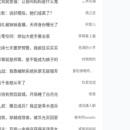
代驾就变强：让我叫妈妈是什么鬼
三木阿满
火影：说好模拟，她们成真了？
借之走
婚礼被妹妹直播，天师身份曝光了
阿思儿
七零空间：修仙大佬手撕全家
草莓爱上酱
连续七天噩梦预警，我疯狂买买买
芜湖的小芊
师尊就是师尊，是不能成为娘子的
时雨雨时
抗战：我靠编制系统执掌无敌强军
爱吃咖喱鸡丝羹的张尘
真千金她从军了
杜若羽涅
有钱有势回县城，开局睡了白月光
修景
九叔：撒豆成兵？我这是草木道兵
清风拂人醉
崩铁，穿越成怪兽，被爻光买回家
被关的lunatic
领主：开局一金商店获得丰饶圣女
咸鱼咕咕叫