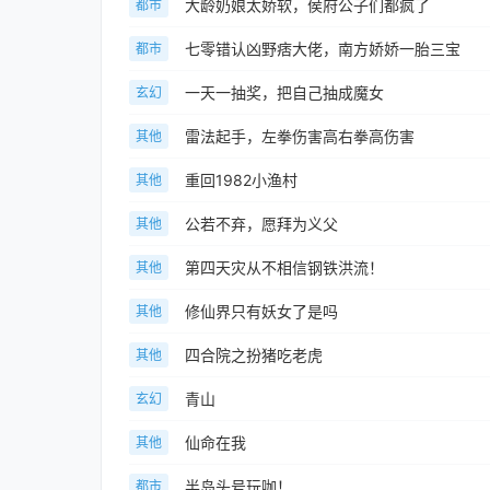
大龄奶娘太娇软，侯府公子们都疯了
都市
七零错认凶野痞大佬，南方娇娇一胎三宝
都市
一天一抽奖，把自己抽成魔女
玄幻
雷法起手，左拳伤害高右拳高伤害
其他
重回1982小渔村
其他
公若不弃，愿拜为义父
其他
第四天灾从不相信钢铁洪流！
其他
修仙界只有妖女了是吗
其他
四合院之扮猪吃老虎
其他
青山
玄幻
仙命在我
其他
半岛头号玩咖！
都市