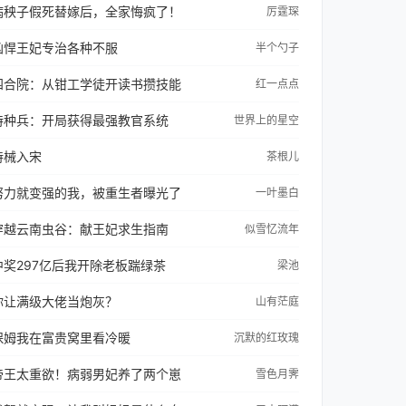
病秧子假死替嫁后，全家悔疯了！
厉霆琛
凶悍王妃专治各种不服
半个勺子
四合院：从钳工学徒开读书攒技能
红一点点
特种兵：开局获得最强教官系统
世界上的星空
持械入宋
茶根儿
努力就变强的我，被重生者曝光了
一叶墨白
穿越云南虫谷：献王妃求生指南
似雪忆流年
中奖297亿后我开除老板踹绿茶
梁池
你让满级大佬当炮灰？
山有茫庭
保姆我在富贵窝里看冷暖
沉默的红玫瑰
帝王太重欲！病弱男妃养了两个崽
雪色月霁