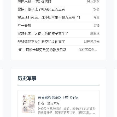
为你入狱，你却提离婚
风云滚滚
震惊！傻子成了叱咤风云的王者
佚名
被活活打死后，沈小姐重生不嫁九王爷了！
青宝
唯一奢想
谈栖
穿越七零：大佬，你的孩子重生了
遥遥冰
爷爷逼我下乡？搬空祖坟他疯了
财神黑月光
HP：阿兹卡班劳改犯的教授日常
你有医保你先上啊
历史军事
恶毒寡嫂逃荒路上带飞全家
作者：燃尽六月
社恐程序员高娇娇一睁眼，就穿成了远近闻名
的恶毒嫂子，家里穷的叮当响，记忆混乱，还
没外挂的高娇娇心里慌。意外发现自己能听到