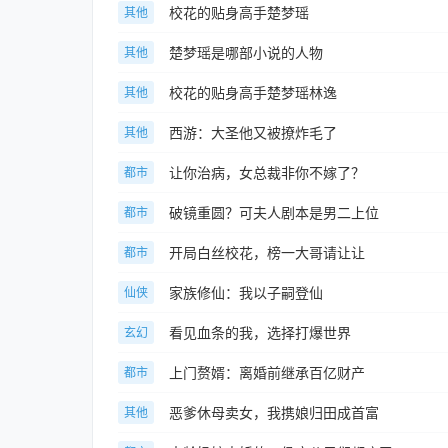
校花的贴身高手楚梦瑶
其他
楚梦瑶是哪部小说的人物
其他
校花的贴身高手楚梦瑶林逸
其他
西游：大圣他又被撩炸毛了
其他
让你治病，女总裁非你不嫁了？
都市
破镜重圆？可夫人剧本是男二上位
都市
开局白丝校花，榜一大哥请让让
都市
家族修仙：我以子嗣登仙
仙侠
看见血条的我，选择打爆世界
玄幻
上门赘婿：离婚前继承百亿财产
都市
恶爹休母卖女，我携娘归田成首富
其他