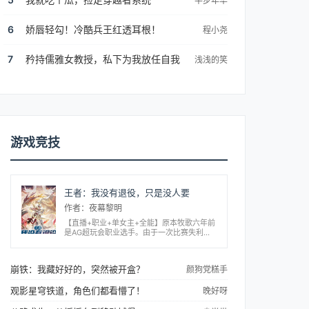
半步年华
6
娇唇轻勾！冷酷兵王红透耳根！
程小尧
7
矜持儒雅女教授，私下为我放任自我
浅浅的笑
游戏竞技
王者：我没有退役，只是没人要
作者：夜幕黎明
【直播+职业+单女主+全能】原本牧歌六年前
是AG超玩会职业选手。由于一次比赛失利，
导致丧失登场机会且被雪藏。之后牧歌只能打
单子维持生活。然而无意间牧歌激活【电竞战
神系统】。只要对局获得胜利，就能获得相...
崩铁：我藏好好的，突然被开盒？
颜狗党糕手
观影星穹铁道，角色们都看懵了！
晚好呀