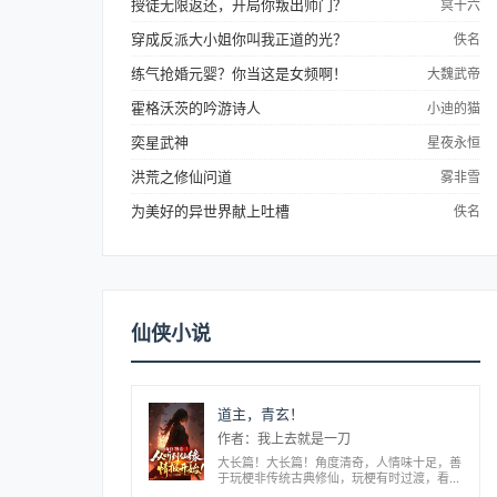
授徒无限返还，开局你叛出师门？
冥十六
穿成反派大小姐你叫我正道的光？
佚名
练气抢婚元婴？你当这是女频啊！
大魏武帝
霍格沃茨的吟游诗人
小迪的猫
奕星武神
星夜永恒
洪荒之修仙问道
雾非雪
为美好的异世界献上吐槽
佚名
仙侠小说
道主，青玄！
作者：我上去就是一刀
大长篇！大长篇！角度清奇，人情味十足，善
于玩梗非传统古典修仙，玩梗有时过渡，看个
乐子！穿越到仙武世界的沈离心中有一个秘