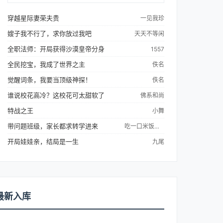
占时代红利！当神秘系统与随身空间从天而
降，王建国的逆袭之路彻底引爆洋媳妇：颜值
穿越星际妻荣夫贵
一见我珍
爆...
嫂子我不行了，求你放过我吧
天天不等闲
全职法师：开局获得沙漠皇帝分身
1557
全民挖宝，我成了世界之主
佚名
觉醒词条，我要当顶级神探！
佚名
谁说校花高冷？这校花可太甜软了
佛系和尚
特战之王
小舞
带问题班级，家长都求转学进来
吃一口米饭喝一口酒
开局娃娃亲，结局是一生
九尾
最新入库