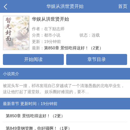
华娱从洪世贤开始
首页
华娱从洪世贤开始
作者：在下励志师
分类：都市小说
状态：连载
更新：19分钟前
最新：
第850章 景恬吃得这好！（2更）
开始阅读
章节目录
小说简介
被泥头车一撞，祁讳发现自己穿越成了一个清澈愚蠢的北电毕业生，
这让他打起了退堂鼓。 娱乐圈好难混的，要不...
最新章节 更新时间：19分钟前
第850章 景恬吃得这好！（2更）
第849章钢管舞，你好骚啊！（1更）