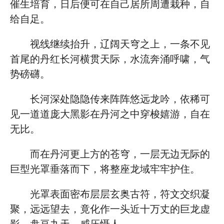
催生培育，日后便可在自己居所周遭栽种，自
给自足。
视线继续抬升，辽阔天穹之上，一条不见
首尾的丹红长河横贯天际，水流奔涌呼啸，气
势磅礴。
长河深处隐隐传来阵阵悠远龙吟，依稀可
见一道道庞大黑影在丹河之中穿梭嬉游，自在
无比。
而在丹河更上方的苍穹，一层无边无际的
巨型光罩垂落而下，将整座龙域牢牢护住。
光罩表面密布层层玄奥古符，符文交织凝
聚，远远望去，竟化作一头近十万丈的巨龙虚