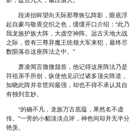
影，盘亘九天，威压慑人。
段涛抬眸望向天际那尊恢弘阵影，眼底浮
起自豪与敬畏交织之色，缓缓开口介绍：“此乃
我龙族护族大阵，大虚空神阵。远古天地大战
之际，曾有三尊异魔王统领大军来犯，最终尽
数陨落在这座阵法之中。”
萧凌闻言微微颔首，他记得这座阵法乃是
符祖亲手所创，纵使他见识过诸多顶尖阵道，
知晓此阵并非世间最强，却也不得不承认其自
有独到玄妙。
“的确不凡，龙族万古底蕴，果然名不虚
传。”一旁的小貂淡淡点评，神色间却并无半分
艳羡。