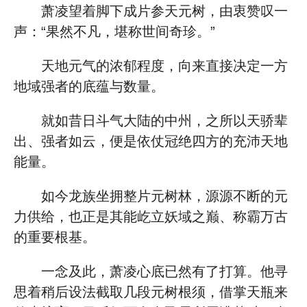
萧凌望着脚下成片参天元树，由衷赞叹一
声：“果然不凡，堪称世间奇珍。”
天地元气的浓郁程度，向来直接决定一方
地域强者的底蕴与数量。
就如昔日斗气大陆的中州，之所以天骄辈
出、强者如云，便是依仗冠绝四方的充沛天地
能量。
如今龙族坐拥整片元树林，源源不断的元
力供给，也正是其能屹立妖域之巅、称霸万古
的重要根基。
一念及此，萧凌心底已然有了打算。他寻
思着稍后设法截取几段元树根须，借掌天瓶来