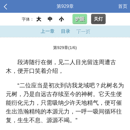
第929章
首页
大
中
小
护眼
关灯
字体：
上一章
目录
下一页
第929章(1/6)
段涛随行在侧，见二人目光留连周遭古
木，便开口笑着介绍，
“二位应当是初次到访我龙域吧？此树名为
元树，乃是自远古存续至今的神树。它天生便
能衍化元力，只需吸纳少许天地精气，便可催
生出浩瀚精纯的本源元力，一呼一吸间循环往
复，生生不息、源源不竭。”