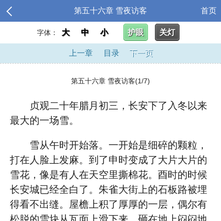
第五十六章 雪夜访客
首页
大
中
小
护眼
关灯
字体：
上一章
目录
下一页
第五十六章 雪夜访客(1/7)
贞观二十年腊月初三，长安下了入冬以来
最大的一场雪。
雪从午时开始落。一开始是细碎的颗粒，
打在人脸上发麻。到了申时变成了大片大片的
雪花，像是有人在天空里撕棉花。酉时的时候
长安城已经全白了。朱雀大街上的石板路被埋
得看不出缝。屋檐上积了厚厚的一层，偶尔有
松脱的雪块从瓦面上滑下来，砸在地上闷闷地