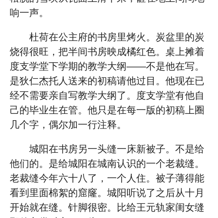
响一声。
杜荷在公主府的书房里烤火。炭盆里的炭
烧得很旺，把半间书房映成橘红色。桌上摊着
度支学堂下学期的教学大纲——不是他在写。
是狄仁杰托人送来的初稿请他过目。他现在已
经不需要亲自写教学大纲了。度支学堂有他自
己的毕业生在管。他只是在每一版的初稿上圈
几个字，偶尔加一行注释。
城阳在书房另一头缝一床新被子。不是给
他们的。是给城阳在城南认识的一个老裁缝。
老裁缝今年六十八了，一个人住。被子薄得能
看到里面棉絮的窟窿。城阳听说了之后从十月
开始就在缝。针脚很密。比给王元轨家闺女缝