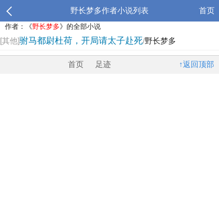
野长梦多作者小说列表
首页
作者：《
野长梦多
》的全部小说
驸马都尉杜荷，开局请太子赴死
[其他]
/
野长梦多
首页
足迹
↑返回顶部