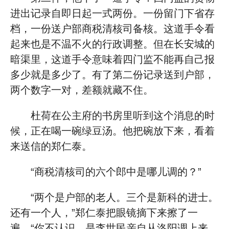
进出记录自即日起一式两份。一份留门下省存
档，一份送户部商税清核司备核。这道手令看
起来也是不温不火的行政调整。但在长安城的
暗渠里，这道手令意味着四门监不能再自己报
多少就是多少了。有了第二份记录送到户部，
两个数字一对，差额就藏不住。
杜荷在公主府的书房里听到这个消息的时
候，正在喝一碗绿豆汤。他把碗放下来，看着
来送信的郑仁泰。
“商税清核司的六个郎中是哪儿调的？”
“两个是户部的老人。三个是新科的进士。
还有一个人，”郑仁泰把眼镜摘下来擦了一
遍，“你不认识。是李世民亲自从洛阳调上来