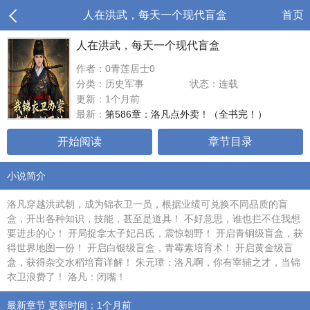
人在洪武，每天一个现代盲盒
首页
人在洪武，每天一个现代盲盒
作者：0青莲居士0
分类：历史军事
状态：连载
更新：1个月前
最新：
第586章：洛凡点外卖！（全书完！）
开始阅读
章节目录
小说简介
洛凡穿越洪武朝，成为锦衣卫一员，根据业绩可兑换不同品质的盲
盒，开出各种知识，技能，甚至是道具！ 不好意思，谁也拦不住我想
要进步的心！ 开局捉拿太子妃吕氏，震惊朝野！ 开启青铜级盲盒，获
得世界地图一份！ 开启白银级盲盒，青霉素培育术！ 开启黄金级盲
盒，获得杂交水稻培育详解！ 朱元璋：洛凡啊，你有宰辅之才，当锦
衣卫浪费了！ 洛凡：闭嘴！
最新章节 更新时间：1个月前