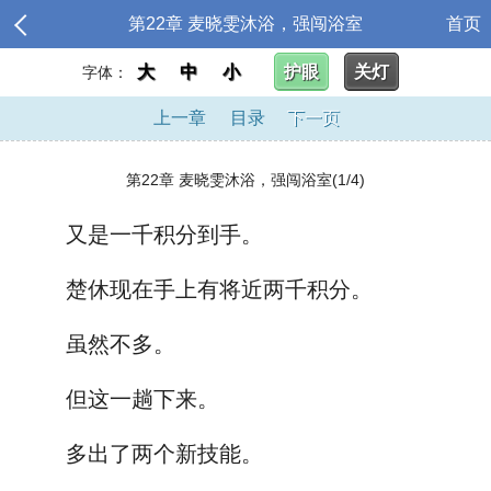
第22章 麦晓雯沐浴，强闯浴室
首页
大
中
小
护眼
关灯
字体：
上一章
目录
下一页
第22章 麦晓雯沐浴，强闯浴室(1/4)
又是一千积分到手。
楚休现在手上有将近两千积分。
虽然不多。
但这一趟下来。
多出了两个新技能。