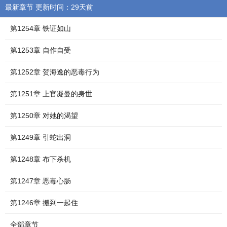
最新章节 更新时间：29天前
第1254章 铁证如山
第1253章 自作自受
第1252章 贺海逸的恶毒行为
第1251章 上官凝曼的身世
第1250章 对她的渴望
第1249章 引蛇出洞
第1248章 布下杀机
第1247章 恶毒心肠
第1246章 搬到一起住
全部章节