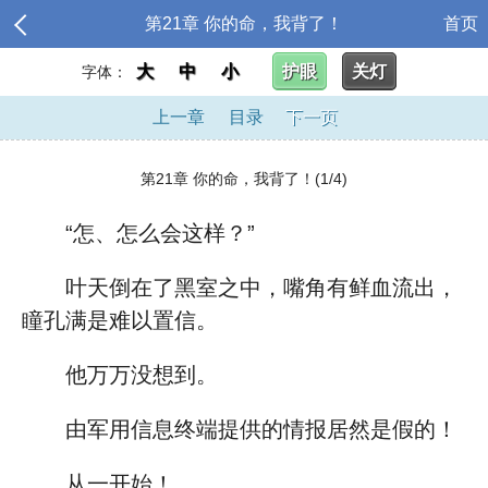
第21章 你的命，我背了！
首页
大
中
小
护眼
关灯
字体：
上一章
目录
下一页
第21章 你的命，我背了！(1/4)
“怎、怎么会这样？”
叶天倒在了黑室之中，嘴角有鲜血流出，
瞳孔满是难以置信。
他万万没想到。
由军用信息终端提供的情报居然是假的！
从一开始！