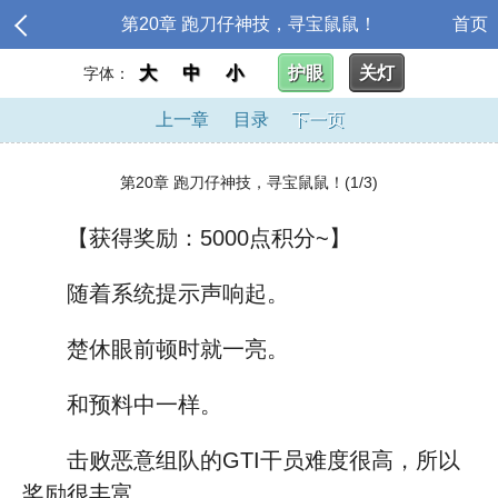
第20章 跑刀仔神技，寻宝鼠鼠！
首页
大
中
小
护眼
关灯
字体：
上一章
目录
下一页
第20章 跑刀仔神技，寻宝鼠鼠！(1/3)
【获得奖励：5000点积分~】
随着系统提示声响起。
楚休眼前顿时就一亮。
和预料中一样。
击败恶意组队的GTI干员难度很高，所以
奖励很丰富。