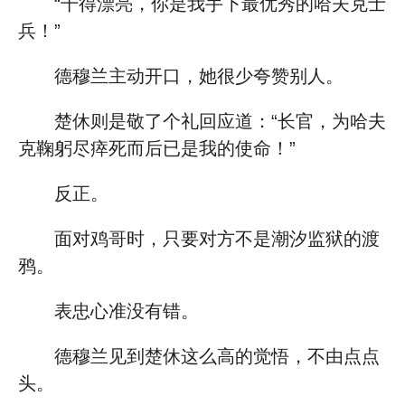
“干得漂亮，你是我手下最优秀的哈夫克士
兵！”
德穆兰主动开口，她很少夸赞别人。
楚休则是敬了个礼回应道：“长官，为哈夫
克鞠躬尽瘁死而后已是我的使命！”
反正。
面对鸡哥时，只要对方不是潮汐监狱的渡
鸦。
表忠心准没有错。
德穆兰见到楚休这么高的觉悟，不由点点
头。