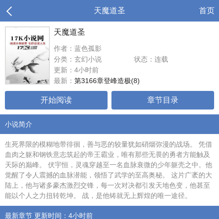
天魔道圣
首页
天魔道圣
作者：蓝色孤影
分类：玄幻小说
状态：连载
更新：4小时前
最新：
第3166章登峰造极(8)
开始阅读
章节目录
小说简介
生死界限的模糊地带徘徊，善与恶的较量犹如硝烟弥漫的战场。 凭借
血肉之躯和钢铁意志筑起的帝王霸业，唯有那些无畏的勇者方能触及
天际的巅峰。 伏宇恒，灵魂穿越至一名血脉衰微的少年躯壳之中。他
觉醒了令人震撼的血脉潜能，领悟了武学的至高奥秘。 这片广袤的大
陆上，他与诸多豪杰激烈交锋，每一次对决都引发天地色变，他甚至
能以个人之力扭转乾坤。 战，是他铸就无上辉煌的唯一途径。
最新章节 更新时间：4小时前