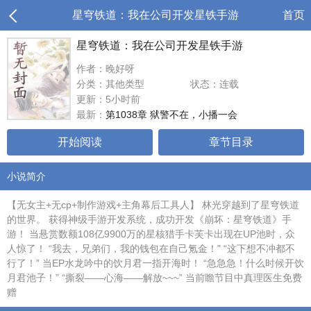
星穹铁道：我在公司开发星铁手游
首页
星穹铁道：我在公司开发星铁手游
作者：晚好呀
分类：其他类型
状态：连载
更新：5小时前
最新：
第1038章 狱警不在，小播一会
开始阅读
章节目录
小说简介
【无女主+无cp+制作游戏+主角幕后工具人】 林光穿越到了星穹铁道
的世界。 获得神级手游开发系统，成功开发《崩坏：星穹铁道》手
游！ 当悬赏数额108亿9900万的星核猎手卡芙卡出现在UP池时，众
人惊了！ “我去，兄弟们，我的钱包在自己氪金！” “这下想不冲都不
行了！” 当EP水龙吟中的饮月君一指开海时！ “急急急！什么时候开饮
月君池子！” “撕裂——心海——解放~~~” 当前瞻节目中真理医生免费
赠