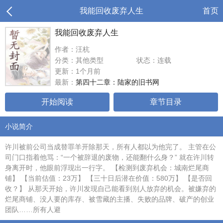
我能回收废弃人生
首页
我能回收废弃人生
作者：汪杭
分类：其他类型
状态：连载
更新：1个月前
最新：
第四十二章：陆家的旧书网
开始阅读
章节目录
小说简介
许川被前公司当成替罪羊开除那天，所有人都以为他完了。 主管在公
司门口指着他骂：“一个被辞退的废物，还能翻什么身？” 就在许川转
身离开时，他眼前浮现出一行字。 【检测到废弃机会：城南烂尾商
铺】 【当前估值：23万】 【三十日后潜在价值：580万】 【是否回
收？】 从那天开始，许川发现自己能看到别人放弃的机会。被嫌弃的
烂尾商铺、没人要的库存、被雪藏的主播、失败的品牌、破产的创业
团队……所有人避