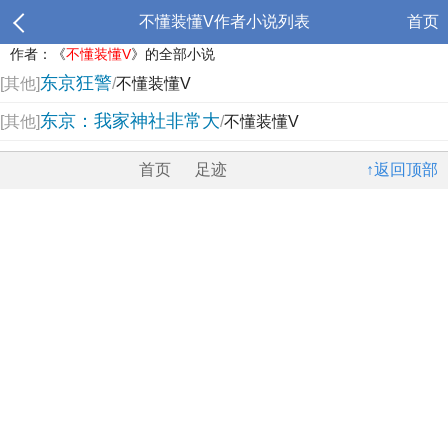
不懂装懂V作者小说列表
首页
作者：《
不懂装懂V
》的全部小说
东京狂警
[其他]
/
不懂装懂V
东京：我家神社非常大
[其他]
/
不懂装懂V
首页
足迹
↑返回顶部