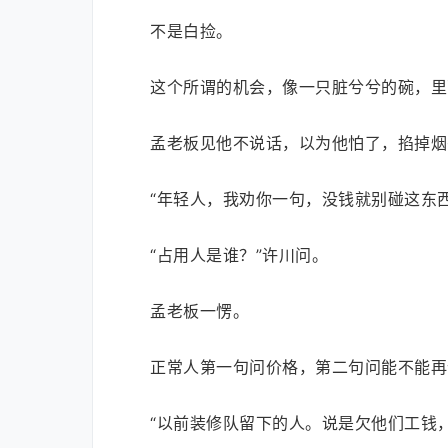
不是白捡。
这个所谓的机会，像一只脏兮兮的碗，里
孟老板见他不说话，以为他怕了，掐掉烟
“年轻人，我劝你一句，没钱就别碰这东
“占用人是谁？”许川问。
孟老板一愣。
正常人第一句问价格，第二句问能不能再
“以前装修队留下的人。说是欠他们工钱