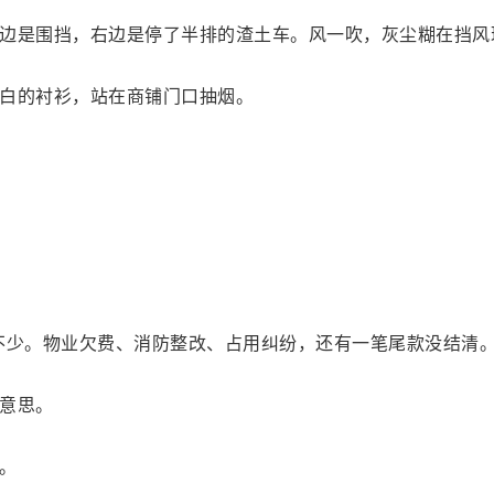
边是围挡，右边是停了半排的渣土车。风一吹，灰尘糊在挡风
白的衬衫，站在商铺门口抽烟。
不少。物业欠费、消防整改、占用纠纷，还有一笔尾款没结清。
意思。
。