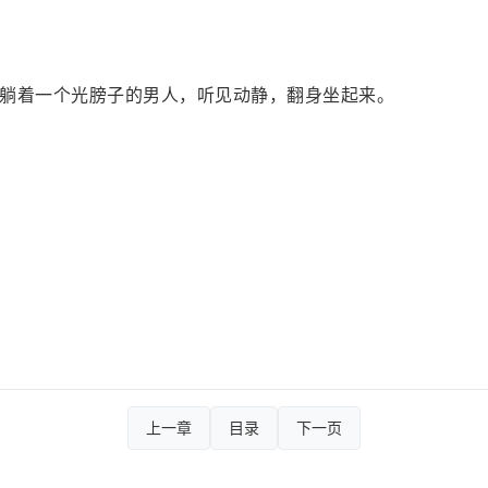
躺着一个光膀子的男人，听见动静，翻身坐起来。
上一章
目录
下一页