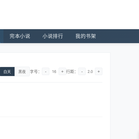
完本小说
小说排行
我的书架
字号：
-
+
行距：
-
+
16
2.0
白天
黑夜