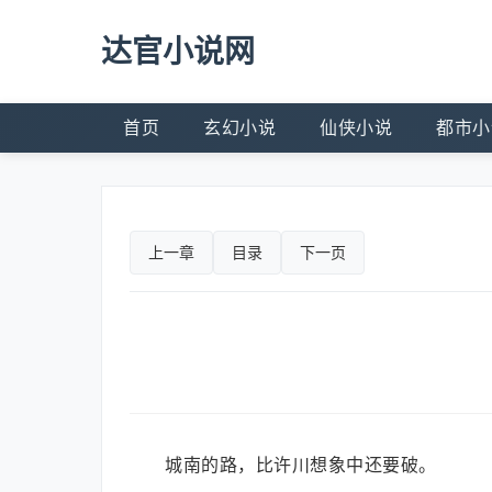
达官小说网
首页
玄幻小说
仙侠小说
都市小
上一章
目录
下一页
城南的路，比许川想象中还要破。