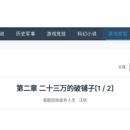
说
历史军事
游戏竞技
科幻小说
其他类型
主题：
第二章 二十三万的破铺子[1 / 2]
我能回收废弃人生
·
汪杭