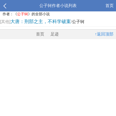
公子轲作者小说列表
首页
作者：《
公子轲
》的全部小说
大唐：刑部之主，不科学破案
[其他]
/
公子轲
首页
足迹
↑返回顶部