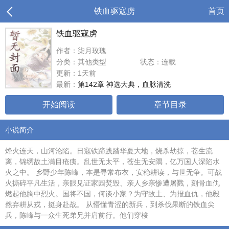
铁血驱寇虏
首页
铁血驱寇虏
作者：柒月玫瑰
分类：其他类型
状态：连载
更新：1天前
最新：
第142章 神选大典，血脉清洗
开始阅读
章节目录
小说简介
烽火连天，山河沦陷。日寇铁蹄践踏华夏大地，烧杀劫掠，苍生流
离，锦绣故土满目疮痍。乱世无太平，苍生无安隅，亿万国人深陷水
火之中。 乡野少年陈峰，本是寻常布衣，安稳耕读，与世无争。可战
火撕碎平凡生活，亲眼见证家园焚毁、亲人乡亲惨遭屠戮，刻骨血仇
燃起他胸中烈火。国将不国，何谈小家？为守故土、为报血仇，他毅
然弃耕从戎，挺身赴战。 从懵懂青涩的新兵，到杀伐果断的铁血尖
兵，陈峰与一众生死弟兄并肩前行。他们穿梭