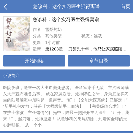
急诊科：这个实习医生强得离谱
首页
急诊科：这个实习医生强得离谱
作者：雪梨炖奶
分类：其他类型
状态：连载
更新：1小时前
最新：
第1263章 一刀领先十年，他只让家属照顾老人
开始阅读
章节目录
小说简介
医院夜班，送来一名大出血濒死患者。 全科室束手无策，主治医师满
头大汗宣布准备后事。 就在家属崩溃、死神降临之际，身为底层实习
生的陆晨脑海中却响起一道声音。 “叮！【全能大医系统】已绑定！”
“新手礼包发放：获得【大师级徒手止血法】、【完美级缝合术】！”
在护士惊骇、主任错愕的目光中，陆晨一把推开主刀医生：“让开，我
来！” 手起刀落，死神退避！ 从急诊科的阑尾切除，到震惊全球的无
心肺移植。 从一个小