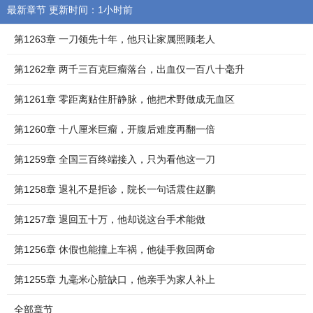
最新章节 更新时间：1小时前
第1263章 一刀领先十年，他只让家属照顾老人
第1262章 两千三百克巨瘤落台，出血仅一百八十毫升
第1261章 零距离贴住肝静脉，他把术野做成无血区
第1260章 十八厘米巨瘤，开腹后难度再翻一倍
第1259章 全国三百终端接入，只为看他这一刀
第1258章 退礼不是拒诊，院长一句话震住赵鹏
第1257章 退回五十万，他却说这台手术能做
第1256章 休假也能撞上车祸，他徒手救回两命
第1255章 九毫米心脏缺口，他亲手为家人补上
全部章节