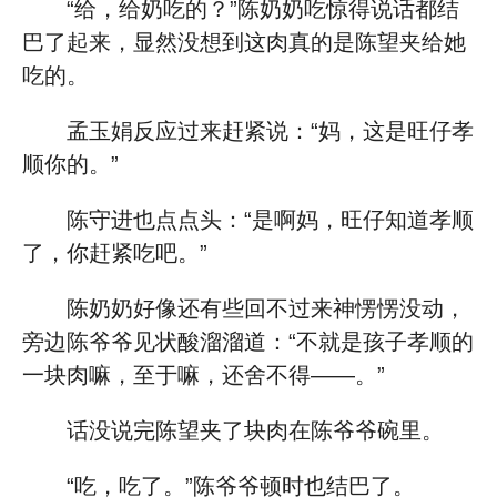
“给，给奶吃的？”陈奶奶吃惊得说话都结
巴了起来，显然没想到这肉真的是陈望夹给她
吃的。
孟玉娟反应过来赶紧说：“妈，这是旺仔孝
顺你的。”
陈守进也点点头：“是啊妈，旺仔知道孝顺
了，你赶紧吃吧。”
陈奶奶好像还有些回不过来神愣愣没动，
旁边陈爷爷见状酸溜溜道：“不就是孩子孝顺的
一块肉嘛，至于嘛，还舍不得——。”
话没说完陈望夹了块肉在陈爷爷碗里。
“吃，吃了。”陈爷爷顿时也结巴了。