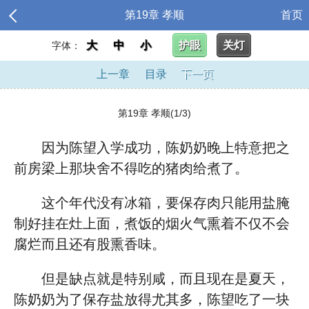
第19章 孝顺
首页
大
中
小
护眼
关灯
字体：
上一章
目录
下一页
第19章 孝顺(1/3)
因为陈望入学成功，陈奶奶晚上特意把之
前房梁上那块舍不得吃的猪肉给煮了。
这个年代没有冰箱，要保存肉只能用盐腌
制好挂在灶上面，煮饭的烟火气熏着不仅不会
腐烂而且还有股熏香味。
但是缺点就是特别咸，而且现在是夏天，
陈奶奶为了保存盐放得尤其多，陈望吃了一块