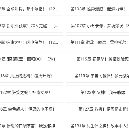
第102章 全能哨兵，那个响指！〔12k〕
第106章 新职业获取！超人觉醒！〔112k〕
第107章 小丑录像，梦境爆发〔8
第110章 极速之神！闪电侠危！〔122k〕
14章 邪眼联盟！回归DC！〔7k〕
第115章 初见杀！蝙蝠侠险
118章 真正的危机！覆灭开端？
第119章 宇宙同位体！多元战
122章 狂笑之蝙！神奇女巫！
第123章 父神！我来助你！
26章 金色超人！伊恩的电子烟！
第127章 救援！伊恩是宙斯
第130章 伊恩的口袋宇宙！我是邪神！〔已修