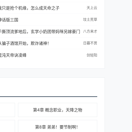
我只是抢个机缘，怎么成天命之子
天上云
神话版三国
坟土荒草
手撕顶流爹地后，玄学小奶团带妈咪另嫁豪门
八方来才
从骗子酒馆开始，欺诈诸神！
日暮不赏
混沌天帝诀凌峰
剑轻阳
第4章 概念职业，天降之物
！
第8章 弟弟！要节制啊！