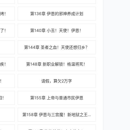
烧烤！
第136章 伊恩的邪神养成计划
疯了！
第140章 小丑！天使！伊恩！
恩
第144章 圣者之血！天使还想归乡？
恶疾！
第148章 新职业解锁！格温将死！
归！
请假，算欠2万字
泪！
第155章 上帝与普通市民伊恩
第158章 伊恩与三宫魔！新地狱之王！