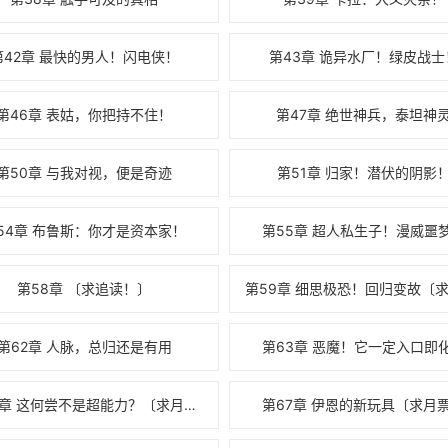
第42章 最快的男人！闪电侠！
第43章 诡异水厂！绿皮战士
第46章 表姑，你把持不住！
第47章 绝世神兵，泰坦神
第50章 与我对视，便是奇迹
第51章 归家！潜伏的阴影
54章 布鲁斯：你才是资本家！
第55章 超人私生子！漫威噩
第58章 〔求追读！〕
第62章 人脉，总归还是有用
第63章 恶魔！它一定入口即
第66章 这何尝不是超能力？〔求月票〕
第67章 伊恩的新玩具〔求月