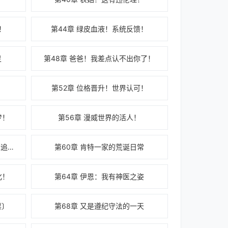
！
第44章 绿皮血液！系统反馈！
灵
第48章 爸爸！我差点认不出你了！
！
第52章 位格晋升！世界认可！
梦！
第56章 漫威世界的活人！
第59章 细思极恐！回归变故〔求追读！〕
第60章 肯特一家的荒诞日常
化！
第64章 伊恩：我有神医之姿
票〕
第68章 又是遵纪守法的一天