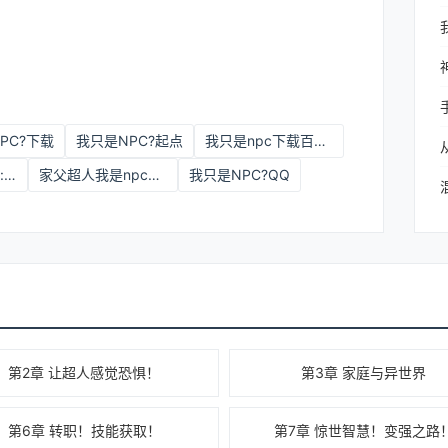
PC?下载
我只是NPC?起点
我只是npc下载百度云
我只是NPC?作 者:朱果很红
家父超人我是npc免费阅读
我只是NPC?QQ
第2章 让超人感觉恐惧！
第3章 家庭与异世界
第6章 转职！技能获取！
第7章 惊世智慧！变强之路