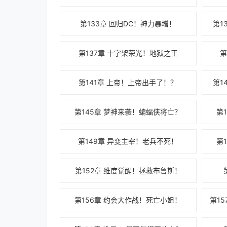
第133章 回归DC！神力暴增！
第1
第137章 十字架荣光！地狱之王
第
第141章 上帝！上帝出手了！？
第1
第145章 梦神来袭！蝙蝠侠将亡？
第
第149章 异变主宰！老兵不死！
第
第152章 维度觉醒！拯救布鲁斯！
第156章 约会大作战！死亡小姐！