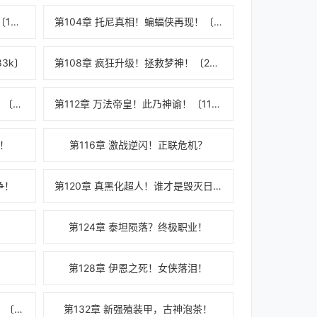
第103章 诡异漫威！起源力量！〔105k〕
第104章 托尼真相！蝙蝠侠再现！〔10k〕
3k〕
第108章 疯狂升级！拯救梦神！〔20k〕
第111章 宿敌与命运，雷神托尔！〔17k〕
第112章 万法帝皇！此乃神谕！〔116k〕
死！
第116章 激战逆闪！正联危机？
争！
第120章 真黑化超人！谁才是毁灭日？
第124章 泰坦陨落？终极职业！
！
第128章 伊恩之死！女侠落泪！
第131章 共生体之神！故事中人！〔求订阅〕
第132章 新强殖装甲，古神泡茶！