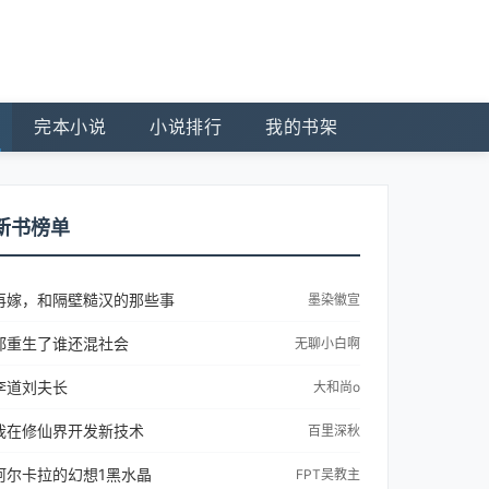
完本小说
小说排行
我的书架
新书榜单
再嫁，和隔壁糙汉的那些事
墨染徽宣
都重生了谁还混社会
无聊小白啊
李道刘夫长
大和尚o
我在修仙界开发新技术
百里深秋
阿尔卡拉的幻想1黑水晶
FPT吴教主