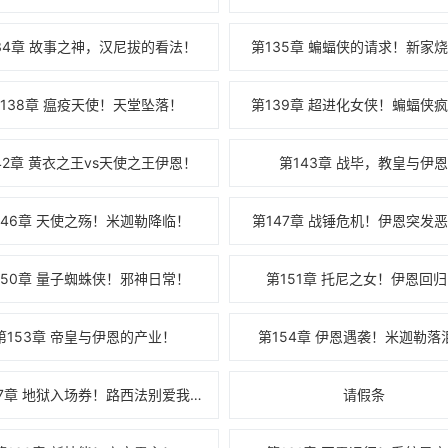
34章 故事之神，汉尼拔的看法！
第135章 蝙蝠侠的请求！新家
138章 瘟疫天使！天堂坠落！
第139章 超进化女侠！蝙蝠侠
42章 黄衣之王vs天使之王伊恩！
第143章 战毕，教皇与伊
146章 天使之殇！米迦勒降临！
第147章 战锤危机！伊恩突发
150章 量子蜘蛛侠！邪神日常！
第151章 托尼之女！伊恩回
第153章 帝皇与伊恩的产业！
第154章 伊恩遇袭！米迦勒落
第157章 地狱入场券！路西法别爱我！
请假条