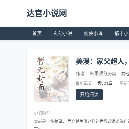
达官小说网
首页
玄幻小说
仙侠小说
都市小
美漫：家父超人，
作者：
朱果很红
分类：
其
最新章节：
第501章
更新
开始阅读
小说简介：
穿越是一件美事。 而穿越美漫这样的世界却很难说
一...