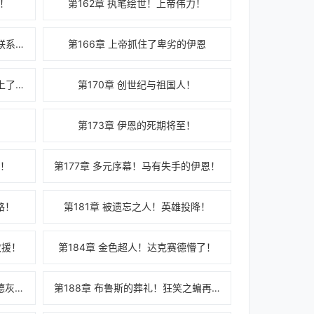
变！
第162章 执笔绘世！上帝伟力！
第165章 布鲁斯：超人，以后别联系我了！
第166章 上帝抓住了卑劣的伊恩
第169章 伊恩：谁把王冠戴我头上了？
第170章 创世纪与祖国人！
第173章 伊恩的死期将至！
士！
第177章 多元序幕！马有失手的伊恩！
路！
第181章 被遗忘之人！英雄投降！
救援！
第184章 金色超人！达克赛德懵了！
第187章 我有一计，可使达克赛德灰飞烟灭
第188章 布鲁斯的葬礼！狂笑之蝙再现！