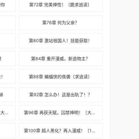
谢你
第72章 完美神性！〔跪求追读〕
！
第76章 何为父亲？
第80章 激站祖国人！技能获取！
狱
第84章 重开漫威，新造物主？
业！
第88章 蝙蝠侠的夜袭〔求追读〕
赫
第92章 怎么办！这是出轨了！？
第95章 上大号！叫我祖宗人！〔大章〕
第96章 再获天赋，囚禁神明！〔大章〕
！
第100章 超人黑化？再入漫威！〔10k〕