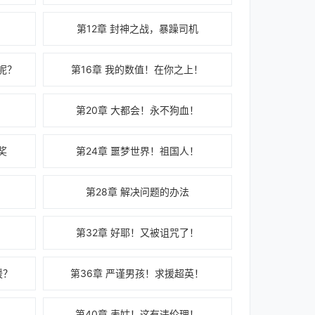
！
第12章 封神之战，暴躁司机
呢？
第16章 我的数值！在你之上！
第20章 大都会！永不狗血！
奖
第24章 噩梦世界！祖国人！
第28章 解决问题的办法
！
第32章 好耶！又被诅咒了！
援？
第36章 严谨男孩！求援超英！
第40章 表姑！这有违伦理！