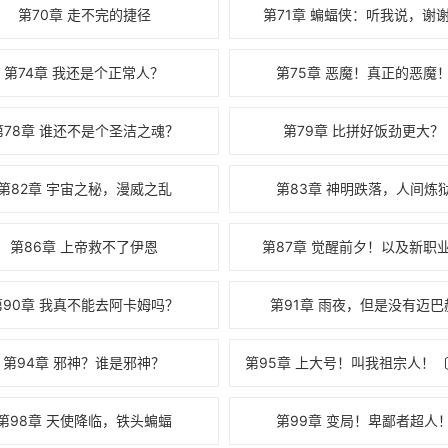
第70章 走不完的捷径
第71章 蝙蝠侠：听我说，谢
第74章 我还是个正常人？
第75章 恶魔！真正的恶魔
第78章 谁还不是个圣洁之魂？
第79章 比拼好饭劲更大？
第82章 宇宙之秘，漫威之乱
第83章 神明跌落，人间炼
第86章 上帝救不了伊恩
第87章 觉醒前夕！以及新职
第90章 我真不能去阿卡姆吗？
第91章 雨夜，但是没有迈巴
第94章 邪神？谁是邪神？
第98章 天使降临，铁头蝙蝠
第99章 变局！卑鄙者超人