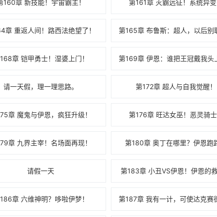
第160章 新技能！宇宙霸主！
第161章 灭霸远征！系统异
64章 重返人间！路西法绝望了！
168章 铠甲勇士！湿婆上门！
请一天假，理一理思路。
第172章 超人与自我觉醒！
175章 魔鬼与伊恩，疯狂升级！
第176章 旺达女巫！恶灵骑
179章 九界主宰！名场面再现！
第180章 奥丁在哪里？伊恩跑
请假一天
第183章 小丑VS伊恩！伊恩的
186章 六维神明？哆啦伊梦！