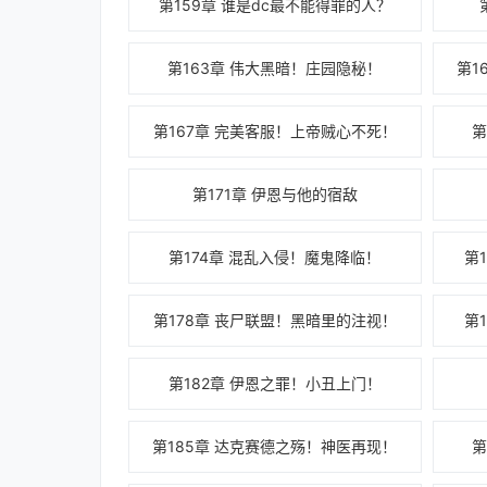
第159章 谁是dc最不能得罪的人？
第163章 伟大黑暗！庄园隐秘！
第1
第167章 完美客服！上帝贼心不死！
第
第171章 伊恩与他的宿敌
第174章 混乱入侵！魔鬼降临！
第
第178章 丧尸联盟！黑暗里的注视！
第
第182章 伊恩之罪！小丑上门！
第185章 达克赛德之殇！神医再现！
第