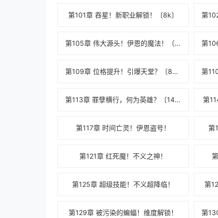
第101章 吞星！新职业解锁！〔8k〕
第105章 伟大源头！伊恩的魔法！〔11k〕
第109章 位格提升！引爆天堂？〔8k〕
第113章 罪孽横行，何为英雄？〔14k〕
第1
第117章 时间亡灵！伊恩盗号！
第
第121章 红死魔！不义之神！
第
第125章 超级技能！不义超降临！
第1
第129章 被污染的蝙蝠！维度解锁！