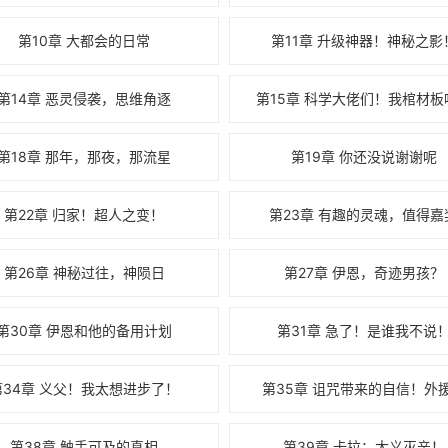
第10章 大都会的日常
第11章 升级神器！神秘之影
第14章 恶灵侵袭，思维角逐
第15章 科学大佬们！我棺材板
第18章 那年，那夜，那流星
第19章 你还没说谢谢呢
第22章 归家！超人之变！
第23章 有趣的灵魂，值得嘉
第26章 神秘过往，神陨日
第27章 伊恩，奇迹男孩？
第30章 伊恩和他的备用计划
第31章 急了！是谁我不说
第34章 义父！我太想进步了！
第35章 诅咒带来的自信！外
第38章 触手可及的真相
第39章 卡拉：大义灭亲！