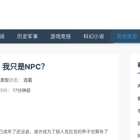
说
历史军事
游戏竞技
科幻小说
其他类型
我只是NPC？
他类型
状态：
连载
时间：
17分钟前
自己成年了还没逝，或许成为了超人克拉克的养子也算有了