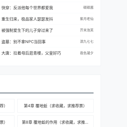
快穿：反派他每个世界都爱我
碳碳酱
重生归来，极品家人瑟瑟发抖
紫月老仙
被强制爱生下的儿子穿过来了
芥末泡芙
盗墓：别不拿NPC当回事
泗九七七
大唐：拉着母后逛青楼，父皇好巧
夜色凝夕
推荐）
第4章 覆地蚯（求收藏，求推荐票）
荐票）
第8章 覆地蚯的作用（求收藏，求推荐票）