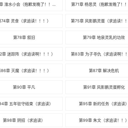
第70章 淮水小会（抱歉发晚了！！！）
第71章 杨思灵（抱歉发晚了！
第74章 灵食（求追读！！！）
第75章 风影鹏灵蛋（求追读！
第78章 叙旧
第79章 地泉灵乳的功效
82章 迷踪阵（求追读啊！！！）
第83章 为子寻仇（求追读啊！
第86章 灭魔（求追读！！！）
第87章 解决危机
第90章 平凡
第91章 风影鹏灵蛋孵化
94章 五年驻守结束（求追读）
第95章 新的任务（求追读
第98章 阴招（求追读）
第99章 朱文（求追读！！