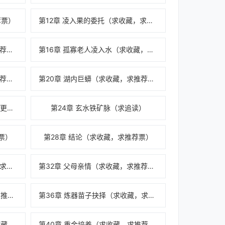
荐票）
第12章 凌入果的委托（求收藏，求推荐票）
第15章 云梦集市（求收藏，求推荐票）
第16章 孤寡老人凌入水（求收藏，求推荐票）
第19章 大兴修路（求收藏，求推荐票）
第20章 湖内巨蟒（求收藏，求推荐票）
第23章 顺利斩杀（求追读，两点更新）
第24章 玄水铁矿脉（求追读）
票）
第28章 结论（求收藏，求推荐票）
第31章 入冬了！！！（求收藏，求推荐票）
第32章 父母亲情（求收藏，求推荐票）
第35章 百灵门张立（求收藏，求推荐）
第36章 炼器苗子抉择（求收藏，求推荐票）
第39章 第三十九尝试炼器（求收藏，求推荐票
第40章 重金培养（求收藏，求推荐票）