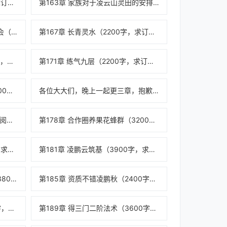
第162章 杨家密议（3800字，求订阅）
第163章 家族对于凌云山灵田的安排（3000字
第166章 怪异且又盛大的云水小会（3100字，
第167章 长青灵水（2200字，求订阅）
第170章 杨长星的谋划（3200字，求订阅）
第171章 练气九层（2200字，求订阅）
第174章 重新规划修炼计划（2600字，求订阅
各位大大们，晚上一起更三章，抱歉了
第177章 凌云流（2800字，求订阅，第一更）
第178章 合作圈养果花蜂群（3200字，求订阅
第180章 凌新的灵根（3200字，求订阅）
第181章 凌鹏云筑基（3900字，求订阅）
第184章 第一百七十七混岩盾（3800字，求订
第185章 资质不错凌鹏秋（2400字，求订阅）
第188章 商讨出征人选（4000字，求订阅）
第189章 得三门二阶法术（3600字，求订阅）