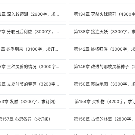
第133章 深入蛟蟒湖（2600字，求订阅）
第137章 分取日后利益（3000字，求订阅）
第141章 冬季到来（3100字，求订阅）
第145章 三种灵兽的情况（3000字，求订阅）
第149章 立夏时节的春笋（3200字，求订阅）
53章 发财（3200字，求订阅）
第154章 买礼物（4200字，求
第157章 心思各异（求订阅）