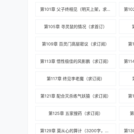
第101章 父子终相见（明天上架，求订阅）
第105章 寻灵鼠的情况（求首订）
第109章 百灵门高层密议（求订阅）
第
第113章 悟性极佳的风影鹏（求订阅）
第117章 终见李老魔（求订阅）
第121章 配合灭杀练气妖猿（求订阅）
第
第125章 五家搜药（求订阅）
第
第129章 莫从心的算计（3200字，求订阅）