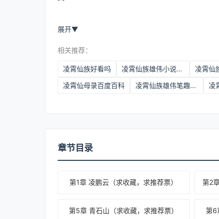
展开
▼
相关推荐：
凌霄仙族好看吗
凌霄仙族雄伟小说在线阅读
凌霄仙
凌霄仙母录百度百科
凌霄仙族雄伟笔趣阁在线阅读
凌
章节目录
第1章 凌鹏云（求收藏，求推荐票）
第2
第5章 青石山（求收藏，求推荐票）
第6