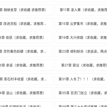
0章 相继发芽（求收藏 求推荐票）
第11章 凌入果（求收藏，求推
第14章 改进灵稻（求收藏，求推荐票）
18章 收获（求收藏，求推荐票）
第22章 灵符重伤妖蟒（求收藏，求推荐票）
26章 承诺（求收藏，求推荐票）
第27章 密议（求收藏，求推荐
第30章 青石村丰收宴（求收藏，求推荐票）
34章 凌山（求收藏，求推荐票）
第38章 忙碌的生活（求追读）