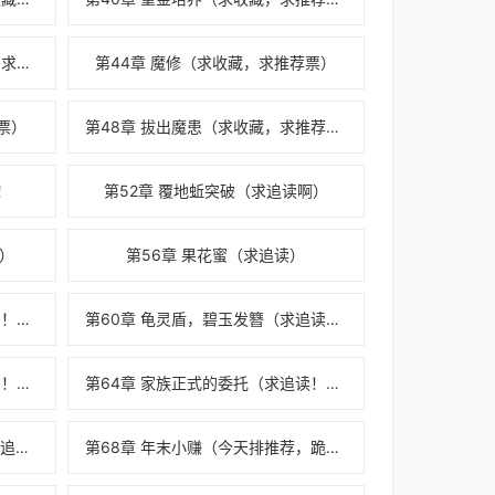
第43章 温贤仁的妒忌（求收藏，求推荐票）
第44章 魔修（求收藏，求推荐票）
票）
第48章 拔出魔患（求收藏，求推荐票）
！
第52章 覆地蚯突破（求追读啊）
读）
第56章 果花蜜（求追读）
第59章 再临云雾集市（求追读！！！）
第60章 龟灵盾，碧玉发簪（求追读！！！）
第63章 凌入达的惊喜（求追读！！！）
第64章 家族正式的委托（求追读！！！）
第67章 荆棘藤蔓灵力反哺（跪求追读啊！！！
第68章 年末小赚（今天排推荐，跪求追读啊！