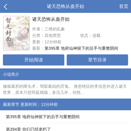
诸天恐怖从蛊开始
首页
诸天恐怖从蛊开始
作者：三维的乱象
分类：其他类型
状态：连载
更新：12分钟前
最新：
第395章 地府仙神留下的后手与重整阴间
开始阅读
章节目录
小说简介
修炼最邪的降头术，驾驭最凶的厉鬼。 身患绝症的李侦意外进入诸天
世界，原本只想苟延残喘，多活几年，但恍...
最新章节 更新时间：12分钟前
第395章 地府仙神留下的后手与重整阴间
第394章 你们已经老朽了