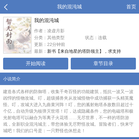
我的混沌城
首页
我的混沌城
作者：凌虚月影
分类：其他类型
状态：连载
更新：22分钟前
最新：
新书【来自地星的塔防领主】，求支持
开始阅读
章节目录
小说简介
建造各式各样的防御塔，收集千奇百怪的功能建筑，抵抗一波又一波
凶悍的怪物攻城。叮，超级捕兽夹从攻城怪物中成功捕获一头精英魔
怪。叮，攻城大进入九曲黄河阵！叮，您的溅射炮塔杀敌数目超过十
个亿，自动升级为核弹灭世塔！叮，达成隐藏条件，您的电磁塔和极
光射电塔可以融合为等离子火花塔……无尽世界，不一样的塔防游
戏，全新职业混沌城主，带您体验无尽野怪攻城。冒险者们，快来守
城吧！我们的口号是：一只野怪也休想走！