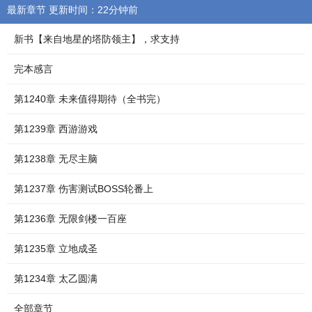
最新章节 更新时间：22分钟前
新书【来自地星的塔防领主】，求支持
完本感言
第1240章 未来值得期待（全书完）
第1239章 西游游戏
第1238章 无尽主脑
第1237章 伤害测试BOSS轮番上
第1236章 无限剑楼一百座
第1235章 立地成圣
第1234章 太乙圆满
全部章节