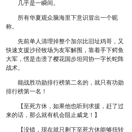
几乎是一瞬间。
所有华夏观众脑海里下意识冒出一个昵
称。
先前单人清理掉整个加尔比旧址鸡哥，又
快速支援沙径牧场为友军解围，靠着手下鳄鱼
大军，愣是击溃了樱花国步坦同协一字长蛇阵
战术。
能战胜功勋排行榜第二名的，就只有功勋
排行榜第一名！
【至死方休，如果他也听到求援，赶了过
来的话，那么就有机会阻止威龙！】
【没错，现在就只剩下至死方休能够扭转