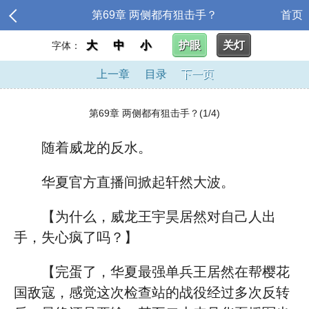
第69章 两侧都有狙击手？
首页
大
中
小
护眼
关灯
字体：
上一章
目录
下一页
第69章 两侧都有狙击手？(1/4)
随着威龙的反水。
华夏官方直播间掀起轩然大波。
【为什么，威龙王宇昊居然对自己人出
手，失心疯了吗？】
【完蛋了，华夏最强单兵王居然在帮樱花
国敌寇，感觉这次检查站的战役经过多次反转