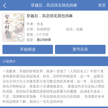
穿越后，高启强见我也得麻
首页
穿越后，高启强见我也得麻
作者：佚名
分类：其他类型
状态：连载
更新：1个月前
最新：
第2398章
开始阅读
章节目录
小说简介
一觉醒来，穿越到影视世界，摇身一变成了《人民的名义》中那个臭
名昭著的最强反派赵瑞龙。好在，此时时间线提前，这一年，赵家还
没在吕州大兴土木建造那引发无数后患的美食城；这一年，高启强兄
弟也才刚刚起步，靠着卖小灵通艰难谋生。 看着这尚未完全陷入黑暗
的局面，我深知不能重蹈原剧情里赵家覆灭的覆辙，必须逆天改命！
于是，我果断转变策略，不再走那条违法乱纪的老路。 凭借着对未来
科技趋势的了解，我决心一头扎进高科技