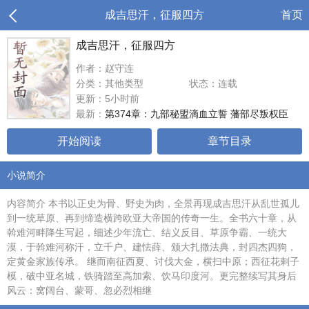
成吉思汗，征服四方
首页
成吉思汗，征服四方
作者：赵守连
分类：其他类型
状态：连载
更新：5小时前
最新：
第374章：九部秘盟滴血立誓 藩部尽叛权臣
开始阅读
章节目录
小说简介
内容简介 本书以正史为骨、野史为肉，全景再现成吉思汗从乱世孤儿
到一统草原、再到缔造横跨欧亚大帝国的传奇一生。全书六十章，从
斡难河畔降生写起，细述少年流亡、结义反目、草原争霸、一统大
漠，于斡难河称汗，立千户、建怯薛、颁大扎撒法典，封四杰四狗，
定黄金家族传承。 继而南征西夏、讨伐大金，横扫中原；西征花剌子
模，破中亚名城，铁骑踏至高加索、饮马印度河。更完整续写其身后
风云：窝阔台、蒙哥、忽必烈相继