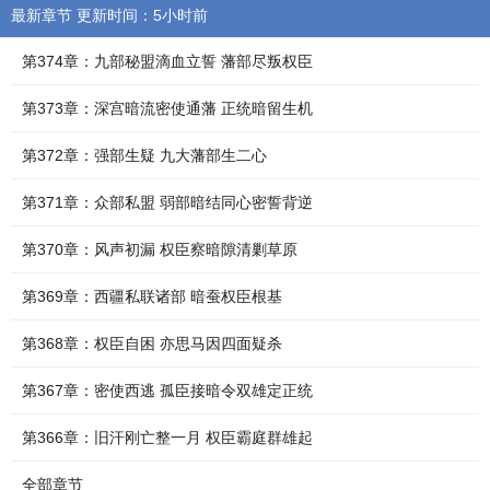
最新章节 更新时间：5小时前
第374章：九部秘盟滴血立誓 藩部尽叛权臣
第373章：深宫暗流密使通藩 正统暗留生机
第372章：强部生疑 九大藩部生二心
第371章：众部私盟 弱部暗结同心密誓背逆
第370章：风声初漏 权臣察暗隙清剿草原
第369章：西疆私联诸部 暗蚕权臣根基
第368章：权臣自困 亦思马因四面疑杀
第367章：密使西逃 孤臣接暗令双雄定正统
第366章：旧汗刚亡整一月 权臣霸庭群雄起
全部章节