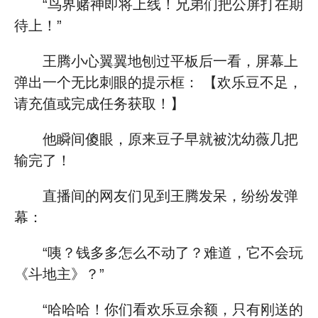
“鸟界赌神即将上线！兄弟们把公屏打在期
待上！”
王腾小心翼翼地刨过平板后一看，屏幕上
弹出一个无比刺眼的提示框： 【欢乐豆不足，
请充值或完成任务获取！】
他瞬间傻眼，原来豆子早就被沈幼薇几把
输完了！
直播间的网友们见到王腾发呆，纷纷发弹
幕：
“咦？钱多多怎么不动了？难道，它不会玩
《斗地主》？”
“哈哈哈！你们看欢乐豆余额，只有刚送的