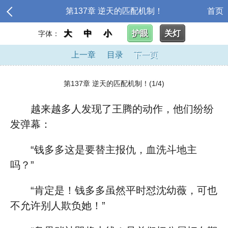
第137章 逆天的匹配机制！
首页
大
中
小
护眼
关灯
字体：
上一章
目录
下一页
第137章 逆天的匹配机制！(1/4)
越来越多人发现了王腾的动作，他们纷纷
发弹幕：
“钱多多这是要替主报仇，血洗斗地主
吗？”
“肯定是！钱多多虽然平时怼沈幼薇，可也
不允许别人欺负她！”