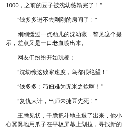
1000，之前的豆子被沈幼薇输完了！”
“钱多多进不去刚刚的房间了！”
刚刚缓过一点劲儿的沈幼薇，瞥见这个提
示，差点又是一口老血喷出来。
网友们纷纷开始玩梗：
“沈幼薇这败家速度，鸟都很绝望！”
“钱多多：巧妇难为无米之炊啊！”
“复仇大计，出师未捷豆先死！”
王腾见状，干脆把斗地主退了出来，他小
心翼翼地用爪子在平板屏幕上划拉，寻找新的