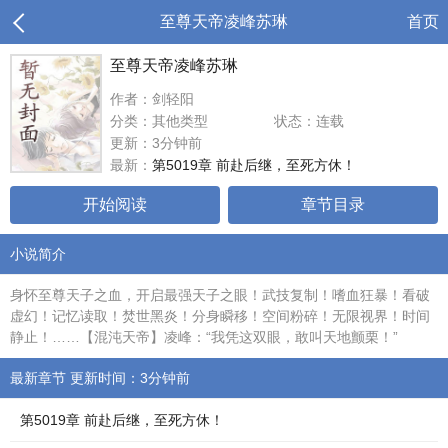
至尊天帝凌峰苏琳
首页
至尊天帝凌峰苏琳
作者：剑轻阳
分类：其他类型
状态：连载
更新：3分钟前
最新：
第5019章 前赴后继，至死方休！
开始阅读
章节目录
小说简介
身怀至尊天子之血，开启最强天子之眼！武技复制！嗜血狂暴！看破
虚幻！记忆读取！焚世黑炎！分身瞬移！空间粉碎！无限视界！时间
静止！……【混沌天帝】凌峰：“我凭这双眼，敢叫天地颤栗！”
最新章节 更新时间：3分钟前
第5019章 前赴后继，至死方休！