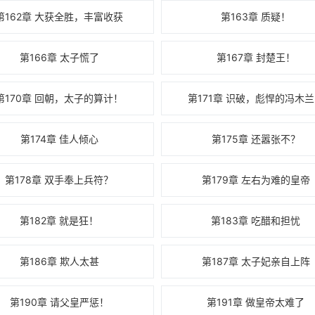
第162章 大获全胜，丰富收获
第163章 质疑！
第166章 太子慌了
第167章 封楚王！
第170章 回朝，太子的算计！
第171章 识破，彪悍的冯木
第174章 佳人倾心
第175章 还嚣张不？
第178章 双手奉上兵符？
第179章 左右为难的皇帝
第182章 就是狂！
第183章 吃醋和担忧
第186章 欺人太甚
第187章 太子妃亲自上阵
第190章 请父皇严惩！
第191章 做皇帝太难了