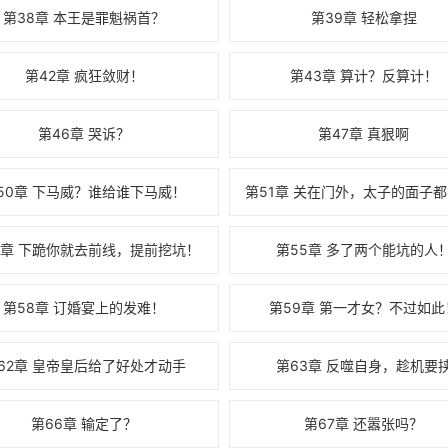
第38章 本王是罪魁祸首？
第39章 轻松拿捏
第42章 疯狂敛财！
第43章 算计？反算计！
第46章 哭诉？
第47章 真狠啊
50章 下马威？谁给谁下马威！
4章 下跪你就去前线，提前挖坑！
第55章 多了两个能坑的人
第58章 订婚宴上的发难！
第59章 第一才女？不过如此
62章 皇帝皇后给了好处才动手
第63章 反噬自身，趁机要
第66章 输定了？
第67章 还嚣张吗？