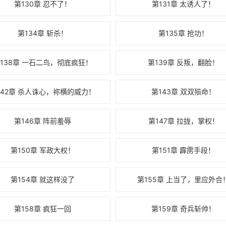
第130章 忍不了！
第131章 太诱人了！
第134章 斩杀！
第135章 抢功！
138章 一石二鸟，彻底疯狂！
第139章 反叛，翻脸！
142章 杀人诛心，祢横的威力！
第143章 双双殒命！
第146章 阵前羞辱
第147章 拉拢，掌权！
第150章 军政大权！
第151章 霹雳手段！
第154章 就这样没了
第155章 上当了，里应外合
第158章 疯狂一回
第159章 奇兵斩帅！