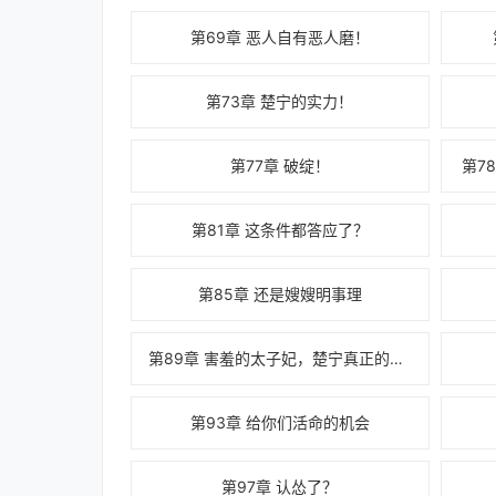
第69章 恶人自有恶人磨！
第73章 楚宁的实力！
第77章 破绽！
第7
第81章 这条件都答应了？
第85章 还是嫂嫂明事理
第89章 害羞的太子妃，楚宁真正的目的
第93章 给你们活命的机会
第97章 认怂了？