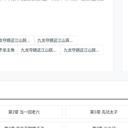
九龙夺嫡这江山朕不坐短剧
九龙夺嫡这江山真不错
不坐主角
九龙夺嫡这江山朕不坐 小说
九龙夺嫡这江山朕不坐免费
第2章 当一回老六
第3章 先坑太子