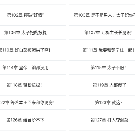
第102章 撞破“奸情”
第106章 太子妃的报复
第107章 让郡主长长见识！
第110章 好白菜被猪拱了啊！
第111章 我要和楚宁住一起
第114章 皇帝口谕都没用
第115章 太子不服！
第118章 轻松拿捏！
第119章 人都傻了
122章 等着本王回来和你洞房！
第123章 就这？
第126章 给台阶不下
第127章 打人夺剩菜