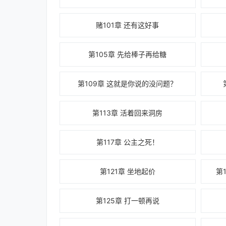
赌101章 还有这好事
第105章 先给棒子再给糖
第109章 这就是你说的没问题？
第113章 活着回来洞房
第117章 公主之死！
第121章 坐地起价
第
第125章 打一顿再说