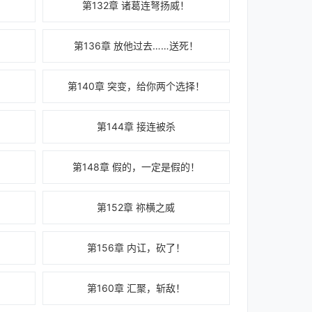
第132章 诸葛连弩扬威！
第136章 放他过去……送死！
第140章 突变，给你两个选择！
第144章 接连被杀
第148章 假的，一定是假的！
第152章 祢横之威
！
第156章 内讧，砍了！
第160章 汇聚，斩敌！