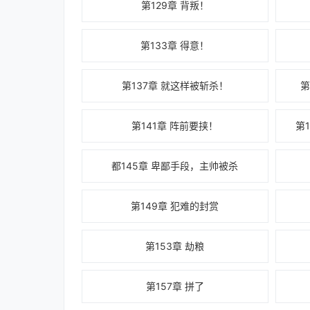
第129章 背叛！
第133章 得意！
第137章 就这样被斩杀！
第
第141章 阵前要挟！
第
都145章 卑鄙手段，主帅被杀
第149章 犯难的封赏
第153章 劫粮
第157章 拼了