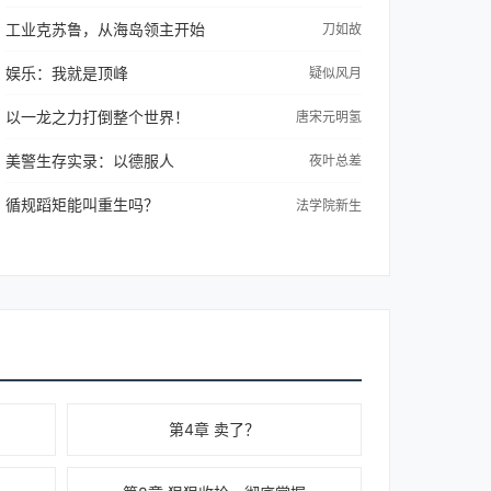
工业克苏鲁，从海岛领主开始
刀如故
娱乐：我就是顶峰
疑似风月
以一龙之力打倒整个世界！
唐宋元明氢
美警生存实录：以德服人
夜叶总差
循规蹈矩能叫重生吗？
法学院新生
第4章 卖了？