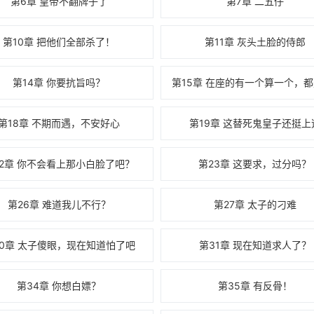
第6章 皇帝不翻牌子了
第7章 二五仔
第10章 把他们全部杀了！
第11章 灰头土脸的侍郎
第14章 你要抗旨吗？
第18章 不期而遇，不安好心
第19章 这替死鬼皇子还挺上
22章 你不会看上那小白脸了吧？
第23章 这要求，过分吗？
第26章 难道我儿不行？
第27章 太子的刁难
30章 太子傻眼，现在知道怕了吧
第31章 现在知道求人了？
第34章 你想白嫖？
第35章 有反骨！