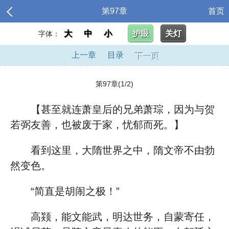
第97章
首页
大
中
小
护眼
关灯
字体：
上一章
目录
下一页
第97章(1/2)
【甚至就连萧皇后的兄弟萧琮，因为与贺
若弼友善，也被废于家，忧郁而死。】
看到这里，大隋世界之中，隋文帝不由勃
然变色。
“简直是胡闹之极！”
高颎，能文能武，明达世务，自蒙寄任，