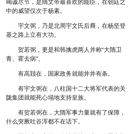
竭诚尽节，是隋文帝最喜欢的能臣，在朝廷之
中的威望仅次于杨素。
宇文弼，乃是北周宇文氏后裔，在杨坚登
基之路上立有大功。
贺若弼，更是和韩擒虎两人并称“大隋卫
青、霍去病”。
有高颎在，国家政务就能井井有条。
有宇文弼在，八柱国十二大将军代表的关
陇集团就能死心塌地支持皇族。
有贺若弼在，大隋军事力量就有了保障，
什么突厥吐谷浑都不在话下。