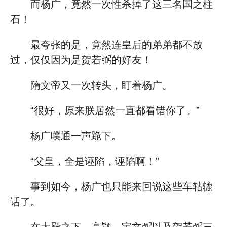
而杨广，竟然一次性杀掉了这三名国之柱
石！
最夸张的是，竟然连皇后的弟弟都不放
过，仅仅因为是贺若弼的好友！
隋文帝又一次转头，盯着杨广。
“很好，原来朕居然一直都看错你了。”
杨广噗通一声跪下。
“父皇，全是诬陷，诬陷啊！”
事到如今，杨广也只能来回说这些车轱辘
话了。