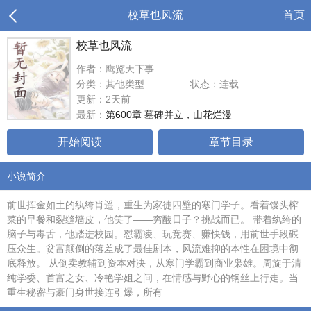
校草也风流
首页
校草也风流
作者：鹰览天下事
分类：其他类型
状态：连载
更新：2天前
最新：
第600章 墓碑并立，山花烂漫
开始阅读
章节目录
小说简介
前世挥金如土的纨绔肖遥，重生为家徒四壁的寒门学子。看着馒头榨
菜的早餐和裂缝墙皮，他笑了——穷酸日子？挑战而已。 带着纨绔的
脑子与毒舌，他踏进校园。怼霸凌、玩竞赛、赚快钱，用前世手段碾
压众生。贫富颠倒的落差成了最佳剧本，风流难抑的本性在困境中彻
底释放。 从倒卖教辅到资本对决，从寒门学霸到商业枭雄。周旋于清
纯学委、首富之女、冷艳学姐之间，在情感与野心的钢丝上行走。当
重生秘密与豪门身世接连引爆，所有