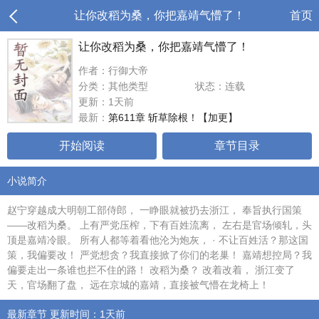
让你改稻为桑，你把嘉靖气懵了！
首页
让你改稻为桑，你把嘉靖气懵了！
作者：行御大帝
分类：其他类型
状态：连载
更新：1天前
最新：
第611章 斩草除根！【加更】
开始阅读
章节目录
小说简介
赵宁穿越成大明朝工部侍郎， 一睁眼就被扔去浙江， 奉旨执行国策
——改稻为桑。 上有严党压榨，下有百姓流离， 左右是官场倾轧，头
顶是嘉靖冷眼。 所有人都等着看他沦为炮灰， · 不让百姓活？那这国
策，我偏要改！ 严党想贪？我直接掀了你们的老巢！ 嘉靖想控局？我
偏要走出一条谁也拦不住的路！ 改稻为桑？ 改着改着， 浙江变了
天，官场翻了盘， 远在京城的嘉靖，直接被气懵在龙椅上！
最新章节 更新时间：1天前