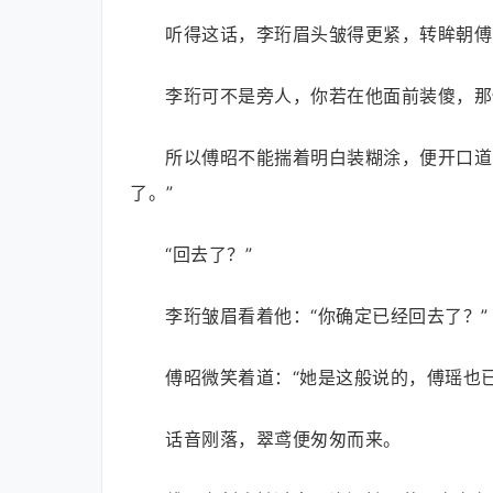
听得这话，李珩眉头皱得更紧，转眸朝傅
李珩可不是旁人，你若在他面前装傻，那
所以傅昭不能揣着明白装糊涂，便开口道
了。”
“回去了？”
李珩皱眉看着他：“你确定已经回去了？”
傅昭微笑着道：“她是这般说的，傅瑶也
话音刚落，翠鸢便匆匆而来。