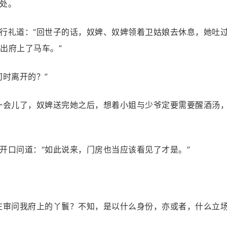
处。
行礼道：“回世子的话，奴婢、奴婢领着卫姑娘去休息，她吐
出府上了马车。”
何时离开的？”
一会儿了，奴婢送完她之后，想着小姐与少爷定要需要醒酒汤
开口问道：“如此说来，门房也当应该看见了才是。”
在审问我府上的丫鬟？不知，是以什么身份，亦或者，什么立场