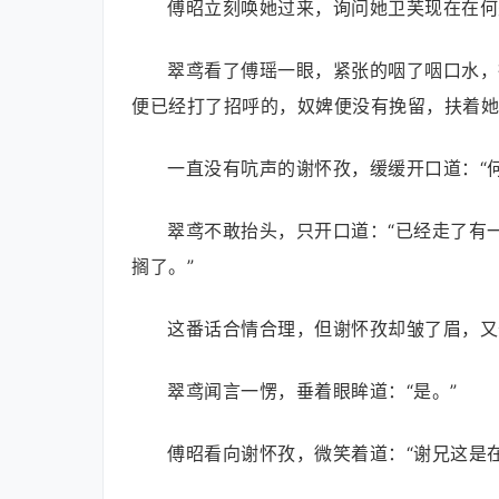
傅昭立刻唤她过来，询问她卫芙现在在何
翠鸢看了傅瑶一眼，紧张的咽了咽口水，
便已经打了招呼的，奴婢便没有挽留，扶着她
一直没有吭声的谢怀孜，缓缓开口道：“
翠鸢不敢抬头，只开口道：“已经走了有
搁了。”
这番话合情合理，但谢怀孜却皱了眉，又
翠鸢闻言一愣，垂着眼眸道：“是。”
傅昭看向谢怀孜，微笑着道：“谢兄这是