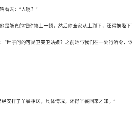
昭看去：“人呢？”
他是能真的把你揍上一顿，然后你全家从上到下，还得挨陛下
：“世子问的可是卫芙卫姑娘？之前她与我们在一处行酒令，
已经安排了丫鬟相送，具体情况，还得丫鬟回来才知。”