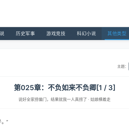
说
历史军事
游戏竞技
科幻小说
其他类型
主题：
第025章：不负如来不负卿[1 / 3]
说好全家捞偏门，结果就我一人真捞了
·
姑娘横着走
。”