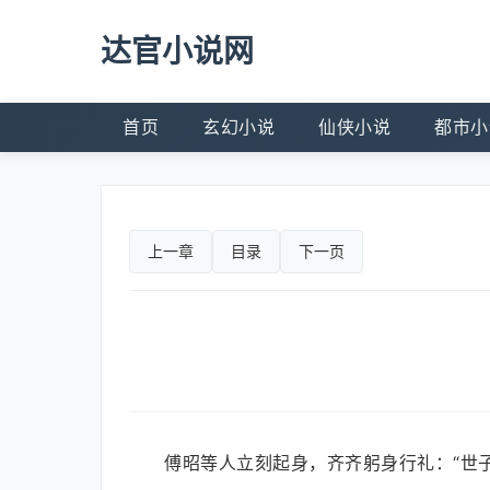
达官小说网
首页
玄幻小说
仙侠小说
都市小
上一章
目录
下一页
傅昭等人立刻起身，齐齐躬身行礼：“世子