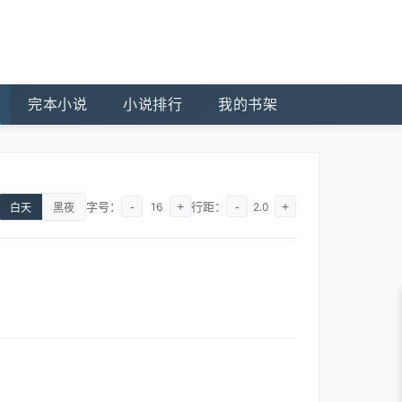
完本小说
小说排行
我的书架
字号：
-
+
行距：
-
+
16
2.0
白天
黑夜