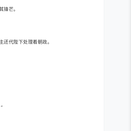
其锋芒。
主还代陛下处理着朝政。
”