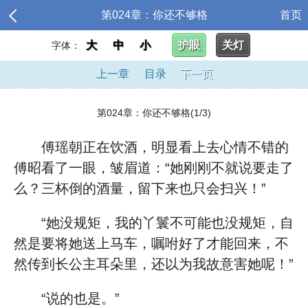
第024章：你还不够格
首页
大
中
小
护眼
关灯
字体：
上一章
目录
下一页
第024章：你还不够格(1/3)
傅瑶朝正在饮酒，明显看上去心情不错的
傅昭看了一眼，皱眉道：“她刚刚不就说要走了
么？三杯倒的酒量，留下来也只会扫兴！”
“她没规矩，我的丫鬟不可能也没规矩，自
然是要将她送上马车，嘱咐好了才能回来，不
然传到长公主耳朵里，还以为我故意害她呢！”
“说的也是。”