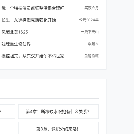
我一个特技演员疯狂整活很合理吧
冥夜冷月
长生，从选择海克斯强化开始
公元2024年
风起北美1625
一贱下天山
残魂重生修仙界
季越人
操控祖宗，从东汉开始创不朽世家
鱼羽渔钰
？
第4章：断粮缺水跟她有什么关系？
第8章：送积分的来咯！