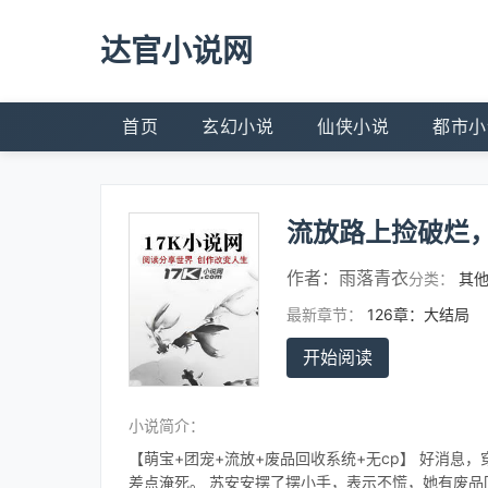
达官小说网
首页
玄幻小说
仙侠小说
都市小
流放路上捡破烂
作者：
雨落青衣
分类：
其
最新章节：
126章：大结局
开始阅读
小说简介：
【萌宝+团宠+流放+废品回收系统+无cp】 好消息
差点淹死。 苏安安摆了摆小手，表示不慌，她有废品