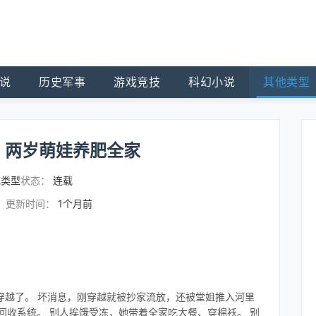
说
历史军事
游戏竞技
科幻小说
其他类型
，两岁萌娃养肥全家
他类型
状态：
连载
更新时间：
1个月前
，穿越了。 坏消息，刚穿越就被抄家流放，还被堂姐推入河里
回收系统。 别人挨饿受冻，她带着全家吃大餐、穿棉袄。 别