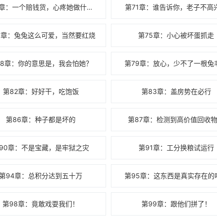
第70章：一个赔钱货，心疼她做什么？
第71章：谁告诉你，老子不高
4章：兔兔这么可爱，当然要红烧
第75章：小心被坏蛋抓走
78章：你的意思是，我会怕她？
第79章：放心，少不了一根兔
第82章：好好干，吃饱饭
第83章：盖房势在必行
第86章：种子都是坏的
第87章：检测到高价值回收
90章：不是宝藏，是牢狱之灾
第91章：工分换粮试运行
第94章：总积分达到五十万
第95章：这东西是真实存在的
第98章：竟敢戏耍我们！
第99章：跟他们拼了！