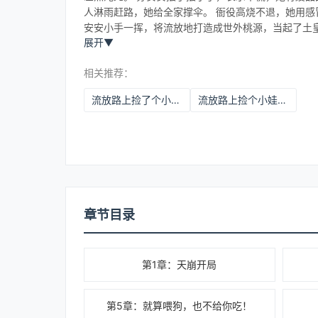
人淋雨赶路，她给全家撑伞。 衙役高烧不退，她用感
安安小手一挥，将流放地打造成世外桃源，当起了土
展开
▼
相关推荐：
流放路上捡了个小萌宝是什么A1短剧
流放路上捡个小娃娃姓白
章节目录
第1章：天崩开局
第5章：就算喂狗，也不给你吃！