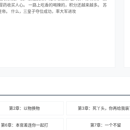
冒药收买人心。 一路上吃香的喝辣的，积分还越来越多。 苏
皇帝。 什么，三皇子夺位成功，率大军进攻
第2章：以物换物
第3章：死丫头，你再给我装
第6章：本官差连你一起打
第7章：一个不留