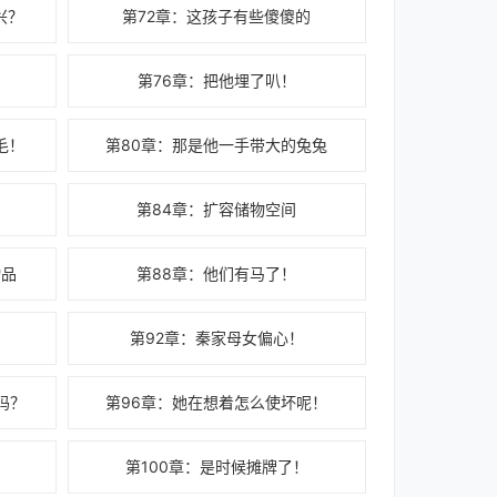
兴？
第72章：这孩子有些傻傻的
第76章：把他埋了叭！
毛！
第80章：那是他一手带大的兔兔
第84章：扩容储物空间
物品
第88章：他们有马了！
第92章：秦家母女偏心！
吗？
第96章：她在想着怎么使坏呢！
第100章：是时候摊牌了！