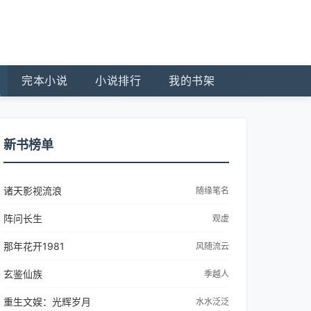
完本小说
小说排行
我的书架
新书榜单
诸天影视流浪
随缘笔名
阵问长生
观虚
那年花开1981
风随流云
玄鉴仙族
季越人
重生文娱：光辉岁月
水水泛泛