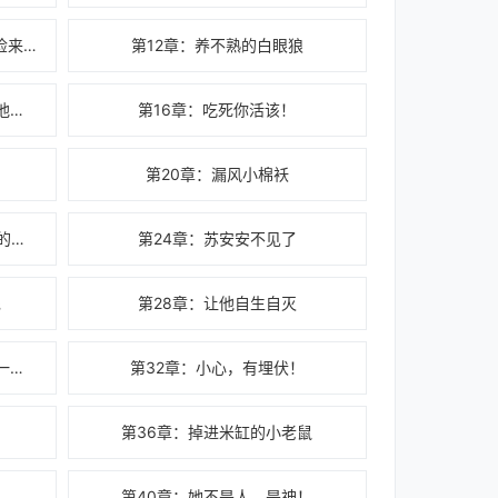
第11章：你不会真以为，东西是捡来的吧？
第12章：养不熟的白眼狼
第15章：他保护的人，成了刺向他的尖刀
第16章：吃死你活该！
第20章：漏风小棉袄
第23章：怎么生了你这么个没用的东西？
第24章：苏安安不见了
呢
第28章：让他自生自灭
第31章：敢抓我，我就让他再死一次！
第32章：小心，有埋伏！
第36章：掉进米缸的小老鼠
第40章：她不是人，是神！