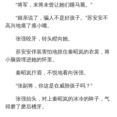
“将军，末将未曾让她们睡马厩。”
“娘亲说了，骗人不是好孩子。”苏安安不
高兴地瘪了瘪小嘴。
张强咬牙，转头瞪向她。
苏安安佯装害怕地抓住秦昭岚的衣裳，将
小脑袋埋进她的怀里。
秦昭岚拧眉，不悦地看向张强。
“张副将，你这是在威胁孩子吗？”
张强抬头，对上秦昭岚的冰冷的眸子，气
得磨了磨后槽牙。