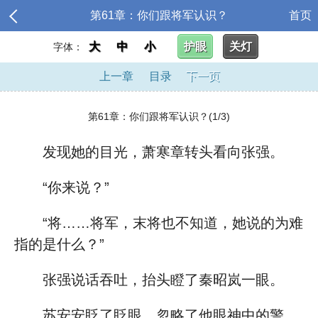
第61章：你们跟将军认识？
首页
大
中
小
护眼
关灯
字体：
上一章
目录
下一页
第61章：你们跟将军认识？(1/3)
发现她的目光，萧寒章转头看向张强。
“你来说？”
“将……将军，末将也不知道，她说的为难
指的是什么？”
张强说话吞吐，抬头瞪了秦昭岚一眼。
苏安安眨了眨眼，忽略了他眼神中的警