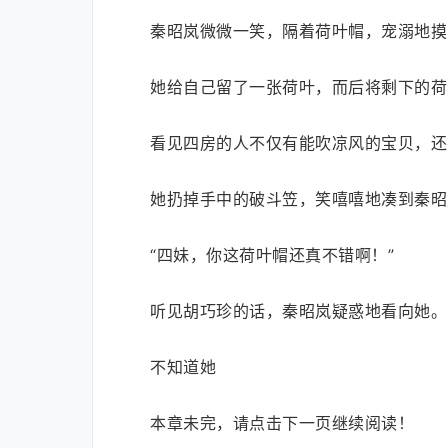
秦昭岚微微一笑，隔着荷叶帽，宠溺地摸
她给自己留了一张荷叶，而后将剩下的荷
看见四房的人不仅有能吹凉风的宝贝，还
她扔掉手中的破斗笠，笑嘻嘻地凑到秦昭
“四妹，你这荷叶帽还真不错啊！”
听见胡巧珍的话，秦昭岚疑惑地看向她。
不知道她
本章未完，请点击下一页继续阅读！