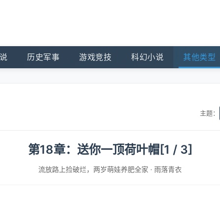
说
历史军事
游戏竞技
科幻小说
其他类型
主题：
第18章：送你一顶荷叶帽[1 / 3]
流放路上捡破烂，两岁萌娃养肥全家
·
雨落青衣