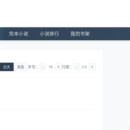
完本小说
小说排行
我的书架
字号：
-
+
行距：
-
+
16
2.0
白天
黑夜