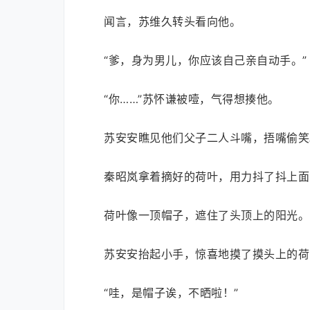
闻言，苏维久转头看向他。
“爹，身为男儿，你应该自己亲自动手。”
“你……”苏怀谦被噎，气得想揍他。
苏安安瞧见他们父子二人斗嘴，捂嘴偷笑
秦昭岚拿着摘好的荷叶，用力抖了抖上面
荷叶像一顶帽子，遮住了头顶上的阳光。
苏安安抬起小手，惊喜地摸了摸头上的荷
“哇，是帽子诶，不晒啦！”