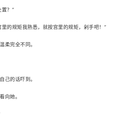
置？”
宫里的规矩我熟悉，就按宫里的规矩，剁手吧！”
温柔完全不同。
自己的话吓到。
看向她。
？