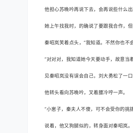
他担心苏晚吟再说下去，会再说些什么出
她上午找我时，的确说了要跟我合作，但
秦昭岚笑着点头，“我知道。不然你也不
“对对对，我知道她今天要动手，故意当
见秦昭岚没有误会自己，刘大勇松了一口
他转头看向苏晚吟，叉着腰冷哼一声。
“小崽子，秦夫人不傻，可不会受你的挑拨
说着，他又狗腿似的，转身面对秦昭岚。