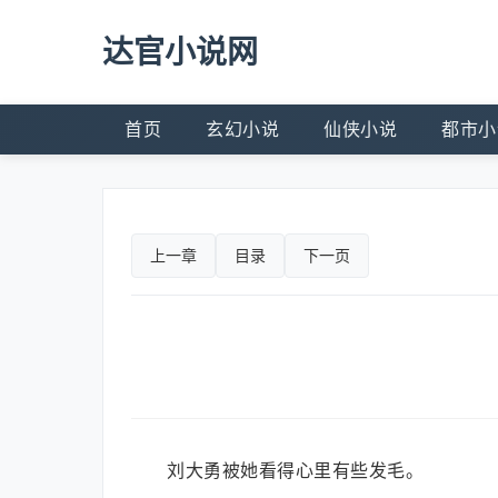
达官小说网
首页
玄幻小说
仙侠小说
都市小
上一章
目录
下一页
刘大勇被她看得心里有些发毛。