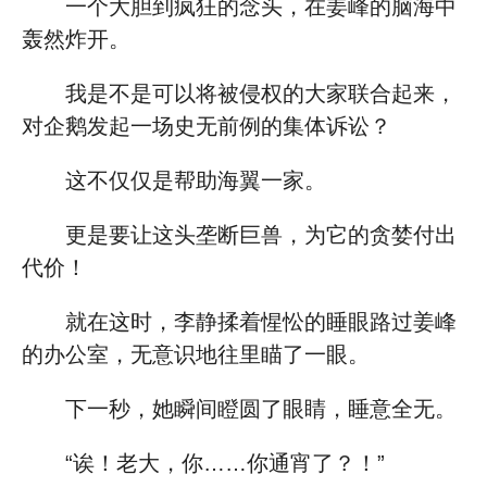
一个大胆到疯狂的念头，在姜峰的脑海中
轰然炸开。
我是不是可以将被侵权的大家联合起来，
对企鹅发起一场史无前例的集体诉讼？
这不仅仅是帮助海翼一家。
更是要让这头垄断巨兽，为它的贪婪付出
代价！
就在这时，李静揉着惺忪的睡眼路过姜峰
的办公室，无意识地往里瞄了一眼。
下一秒，她瞬间瞪圆了眼睛，睡意全无。
“诶！老大，你……你通宵了？！”