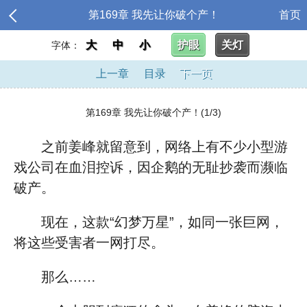
第169章 我先让你破个产！
首页
大
中
小
护眼
关灯
字体：
上一章
目录
下一页
第169章 我先让你破个产！(1/3)
之前姜峰就留意到，网络上有不少小型游
戏公司在血泪控诉，因企鹅的无耻抄袭而濒临
破产。
现在，这款“幻梦万星”，如同一张巨网，
将这些受害者一网打尽。
那么……