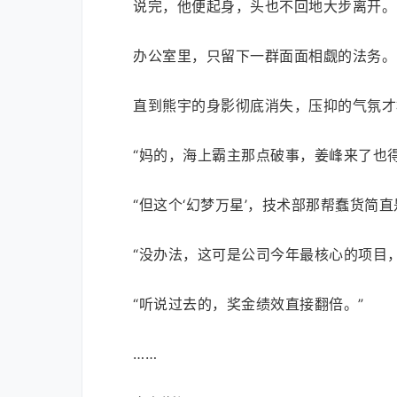
说完，他便起身，头也不回地大步离开。
办公室里，只留下一群面面相觑的法务。
直到熊宇的身影彻底消失，压抑的气氛才
“妈的，海上霸主那点破事，姜峰来了也得
“但这个‘幻梦万星’，技术部那帮蠢货简直
“没办法，这可是公司今年最核心的项目
“听说过去的，奖金绩效直接翻倍。”
……