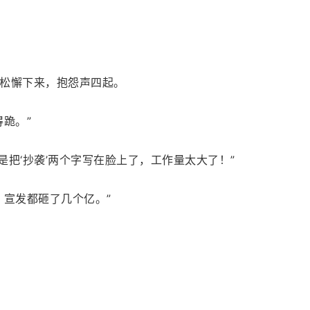
松懈下来，抱怨声四起。
跪。”
是把‘抄袭’两个字写在脸上了，工作量太大了！”
，宣发都砸了几个亿。”