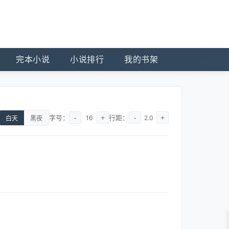
完本小说
小说排行
我的书架
字号：
-
+
行距：
-
+
16
2.0
白天
黑夜