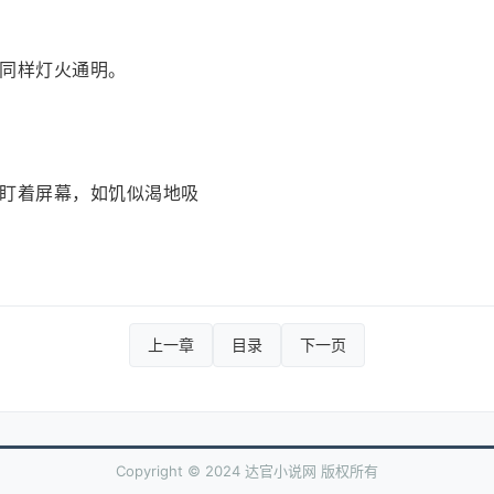
同样灯火通明。
盯着屏幕，如饥似渴地吸
上一章
目录
下一页
Copyright © 2024 达官小说网 版权所有