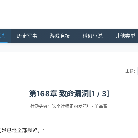
说
历史军事
游戏竞技
科幻小说
其他类型
主题：
第168章 致命漏洞[1 / 3]
律政先锋：这个律师正的发邪！
·
羊粪蛋
问题已经全部规避。”