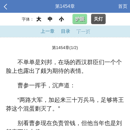
第1454章
首页
大
中
小
护眼
关灯
字体：
上一章
目录
下一页
第1454章(1/2)
不单单是刘邦，在场的西汉群臣们一个个
脸上也露出了颇为期待的表情。
曹参一挥手，沉声道：
“两路大军，加起来三十万兵马，足够将王
莽这个混蛋剿灭了。”
别看曹参现在负责管钱，但他当年也是刘