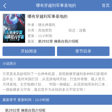
哪有穿越到军事基地的
首页
哪有穿越到军事基地的
作者：馒头烤着吃
分类：其他类型
状态：连载
更新：11小时前
最新：
第2932章 搁着自我介绍呢
开始阅读
章节目录
小说简介
方景莫名其妙得到了一台神奇机器，居然能够穿越到各种科幻影视作
品中去！ 面对米国打压，从流浪地球开始，打造外骨骼、载人登月、
月球基地、太空电梯计划…… 华国一路崛起，从流浪地球杀到三体，
一路纵横多元宇宙，最后晋升为永恒的多元宇宙文明！
最新章节 更新时间：11小时前
第2932章 搁着自我介绍呢