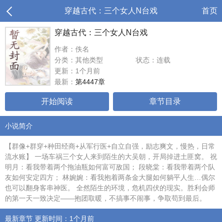
穿越古代：三个女人N台戏
首页
穿越古代：三个女人N台戏
作者：佚名
分类：其他类型
状态：连载
更新：1个月前
最新：
第4447章
开始阅读
章节目录
小说简介
【群像+群穿+种田经商+从军行医+自立自强，励志爽文，慢热，日常
流水账】 一场车祸三个女人来到陌生的大吴朝，开局掉进土匪窝。 祝
明月：看我带着两个拖油瓶如何富可敌国； 段晓棠：看我带着两个队
友如何安定四方； 林婉婉：看我抱着两条金大腿如何躺平人生…偶尔
也可以翻身客串神医。 全然陌生的环境，危机四伏的现实。胜利会师
的第一天一致决定——抱团取暖，不搞事不闹事，争取苟到最后。
最新章节 更新时间：1个月前