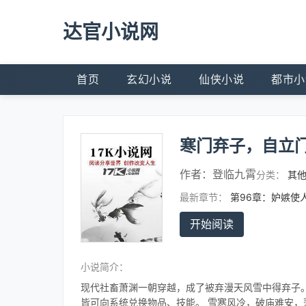
达官小说网
首页
玄幻小说
仙侠小说
都市小
寒门弃子，自立
作者：
登临九霄
分类：
其
最新章节：
第96章：妒嫉使
开始阅读
小说简介：
现代社畜萧渊一朝穿越，成了被弃漫天风雪中得弃子。
皆可向系统兑换物品、技能。 雪寒风冷，破庙难安，