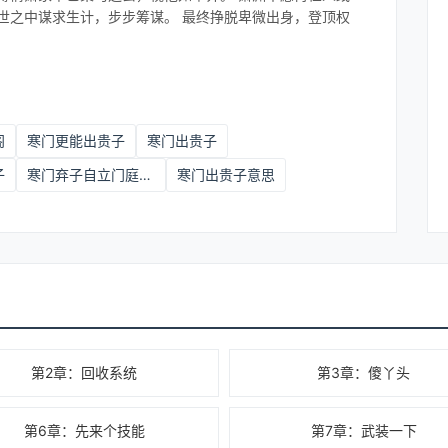
世之中谋求生计，步步筹谋。 最终挣脱卑微出身，登顶权
阁
寒门更能出贵子
寒门出贵子
子
寒门弃子自立门庭换黄袍
寒门出贵子意思
第2章：回收系统
第3章：傻丫头
第6章：先来个技能
第7章：武装一下