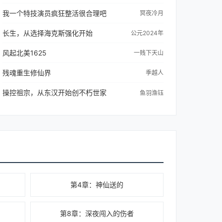
我一个特技演员疯狂整活很合理吧
冥夜冷月
长生，从选择海克斯强化开始
公元2024年
风起北美1625
一贱下天山
残魂重生修仙界
季越人
操控祖宗，从东汉开始创不朽世家
鱼羽渔钰
第4章：神仙送的
第8章：深夜闯入的伤者