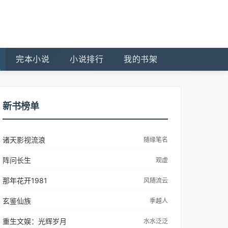
完本小说
小说排行
我的书架
新书榜单
诸天影视流浪
随缘笔名
阵问长生
观虚
那年花开1981
风随流云
玄鉴仙族
季越人
重生文娱：光辉岁月
水水泛泛