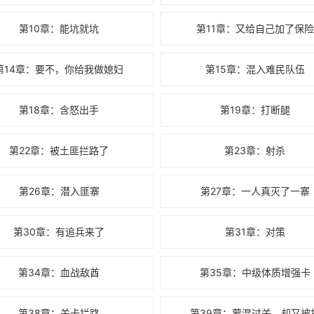
第10章：能坑就坑
第11章：又给自己加了保险
第14章：要不，你给我做媳妇
第15章：混入难民队伍
第18章：含怒出手
第19章：打断腿
第22章：被土匪拦路了
第23章：射杀
第26章：潜入匪寨
第27章：一人真灭了一寨
第30章：有追兵来了
第31章：对策
第34章：血战敌酋
第35章：中级体质增强卡
第38章：关卡拦路
第39章：蒙混过关，却又被