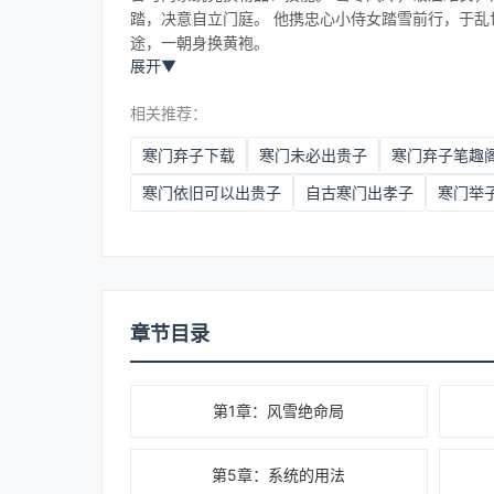
踏，决意自立门庭。 他携忠心小侍女踏雪前行，于乱
途，一朝身换黄袍。
展开
▼
相关推荐：
寒门弃子下载
寒门未必出贵子
寒门弃子笔趣
寒门依旧可以出贵子
自古寒门出孝子
寒门举
章节目录
第1章：风雪绝命局
第5章：系统的用法