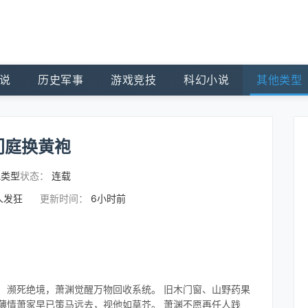
说
历史军事
游戏竞技
科幻小说
其他类型
门庭换黄袍
他类型
状态：
连载
人发狂
更新时间：
6小时前
 濒死绝境，萧渊觉醒万物回收系统。 旧木门窗、山野药果
薄情萧家早已策马远去，视他如草芥。 萧渊不愿再任人践