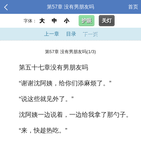
第57章 没有男朋友吗
首页
大
中
小
护眼
关灯
字体：
上一章
目录
下一页
第57章 没有男朋友吗(1/3)
第五十七章没有男朋友吗
“谢谢沈阿姨，给你们添麻烦了。”
“说这些就见外了。”
沈阿姨一边说着，一边给我拿了那勺子。
“来，快趁热吃。”