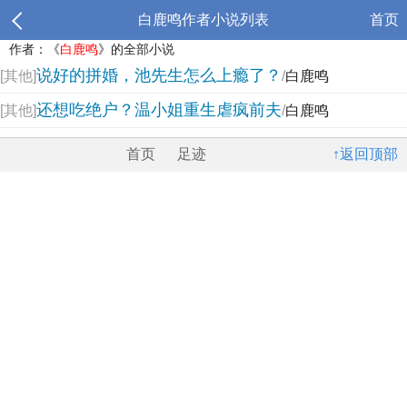
白鹿鸣作者小说列表
首页
作者：《
白鹿鸣
》的全部小说
说好的拼婚，池先生怎么上瘾了？
[其他]
/
白鹿鸣
还想吃绝户？温小姐重生虐疯前夫
[其他]
/
白鹿鸣
首页
足迹
↑返回顶部