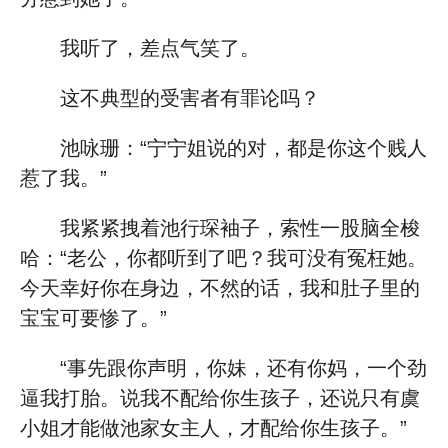
我听了，差点气笑了。
这不典型的受害者有罪论吗？
池咏珊：“宁宁姐说的对，都是你这个贱人
惹了我。”
我紧紧拽着池行琛袖子，索性一股脑全梭
哈：“老公，你都听到了吧？我可没有冤枉她。
今天幸好你在身边，不然的话，我和肚子里的
宝宝可要惨了。”
“事先跟你声明，你妹，还有你妈，一个劲
逼我打胎。说我不配给你生孩子，还说只有虞
小姐才能做池家女主人，才配给你生孩子。”