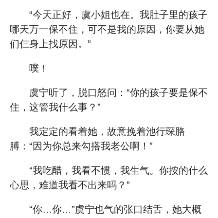
“今天正好，虞小姐也在。我肚子里的孩子
哪天万一保不住，可不是我的原因，你要从她
们仨身上找原因。”
噗！
虞宁听了，脱口怒问：“你的孩子要是保不
住，这管我什么事？”
我定定的看着她，故意挽着池行琛胳
膊：“因为你总来勾搭我老公啊！”
“我吃醋，我看不惯，我生气。你按的什么
心思，难道我看不出来吗？”
“你…你…”虞宁也气的张口结舌，她大概