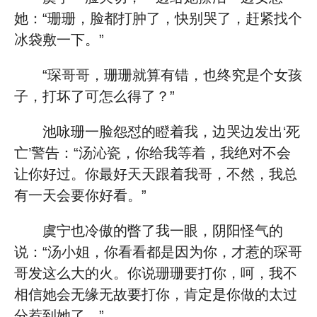
她：“珊珊，脸都打肿了，快别哭了，赶紧找个
冰袋敷一下。”
“琛哥哥，珊珊就算有错，也终究是个女孩
子，打坏了可怎么得了？”
池咏珊一脸怨怼的瞪着我，边哭边发出‘死
亡’警告：“汤沁瓷，你给我等着，我绝对不会
让你好过。你最好天天跟着我哥，不然，我总
有一天会要你好看。”
虞宁也冷傲的瞥了我一眼，阴阳怪气的
说：“汤小姐，你看看都是因为你，才惹的琛哥
哥发这么大的火。你说珊珊要打你，呵，我不
相信她会无缘无故要打你，肯定是你做的太过
分惹到她了。”