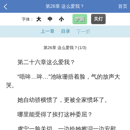
第26章 这么爱我？
首页
大
中
小
护眼
关灯
字体：
上一章
目录
下一页
第26章 这么爱我？(1/3)
第二十六章这么爱我？
“唔哞…哞…”池咏珊捂着脸，气的放声大
哭。
她自幼骄横惯了，更被全家惯坏了。
哪里能受得了挨打这种委屈？
虞宁一脸关切，一边给她擦泪一边安慰