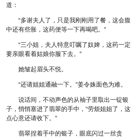
道：
“多谢夫人了，只是我刚刚用了餐，这会腹
中还有些胀，这药便等一下再喝吧。”
“三小姐，夫人特意叮嘱了奴婢，这药一定
要亲眼看着姑娘你服下去。”
她皱起眉头不悦。
“还请姐姐通融一下。”姜令姝面色为难。
说话间，不动声色的从袖子里取出一锭银
子，悄悄塞进了翡翠的手中，“劳烦姐姐了，这
点心意还请收下。”
翡翠捏着手中的银子，眼底闪过一丝贪