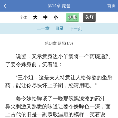
第14章 琵琶
首页
大
中
小
护眼
关灯
字体：
上一章
目录
下一页
第14章 琵琶(1/3)
说罢，又示意身边小丫鬟将一个药碗递到
了姜令姝身前，笑着道：
“三小姐，这是夫人特意让人给你熬的坐胎
药，能让你尽快怀上子嗣，您请用吧。”
姜令姝抬眸谈了一晚那碗黑漆漆的药汁，
鼻尖刺激又熟悉的味道让姜令姝眸色一深，面
上古代依旧是一副恭敬温顺的模样，笑着说