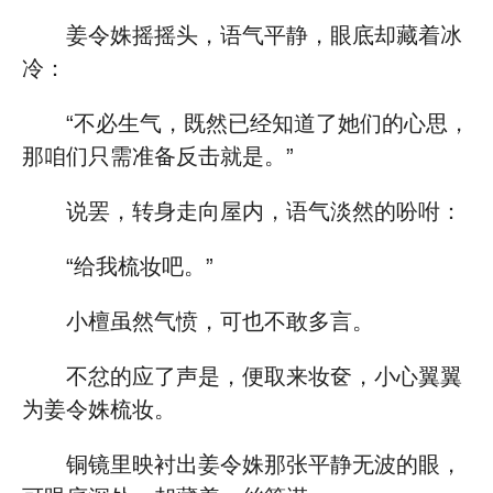
姜令姝摇摇头，语气平静，眼底却藏着冰
冷：
“不必生气，既然已经知道了她们的心思，
那咱们只需准备反击就是。”
说罢，转身走向屋内，语气淡然的吩咐：
“给我梳妆吧。”
小檀虽然气愤，可也不敢多言。
不忿的应了声是，便取来妆奁，小心翼翼
为姜令姝梳妆。
铜镜里映衬出姜令姝那张平静无波的眼，